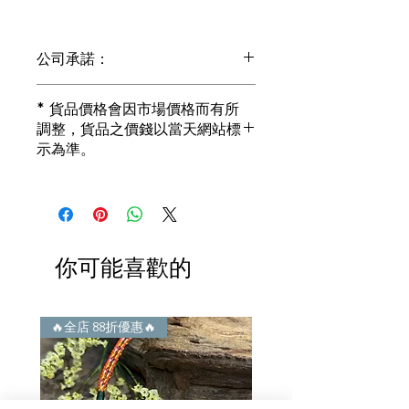
公司承諾：
1) 全部珠寶都是正貨丶真品。冇加膠！
* 貨品價格會因市場價格而有所
冇加色！冇化妝！
調整，貨品之價錢以當天網站標
i) 所有已鑲玉器珠寶丶玉鐲丶擺件皆 奉
示為準。
送 [香港翡翠鑑証書]
2) 全部已鑲珠寶都係100%真金丶100%
真鑽。
i) 成色足。冇鍍金！冇包金！冇假金！
3) 顧客所花費一分一毫全部都是珠寶本
身應有價值。
你可能喜歡的
i) 無佣金！無租金！無買手費！真真正
正行內批發價。
4) 世襲經營，經驗豐富。不是學院派，
謝絕紙上談兵。
🔥全店 88折優惠🔥
🔥全店 88折優惠🔥