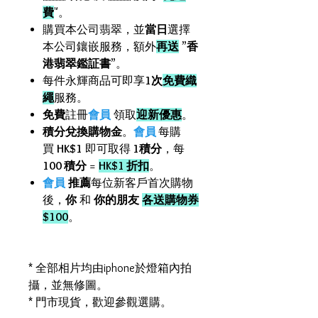
費
"。
購買本公司翡翠，並
當日
選擇
本公司鑲嵌服務，額外
再送
”
香
港翡翠鑑証書
”。
每件永輝商品可即享
1次
免費織
繩
服務。
免費
註冊
會員
領取
迎新優惠
。
積分兌換購物金
。
會員
每購
買
HK$1
即可取得
1積分
，每
100 積分
=
HK$1 折扣
。
會員
推薦
每位新客戶首次購物
後，
你
和
你的朋友
各送購物券
$100
。
* 全部相片均由iphone於燈箱內拍
攝，並無修圖。
* 門市現貨，歡迎參觀選購。