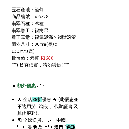
玉石產地：緬甸
商品編號：V-6728
翡翠石種：冰種
翡翠雕工：福壽果
雕工寓意：福氣滿滿丶錢財滾滾
翡翠尺寸：30mm(長) x
13.9mm(闊)
批發價：港幣
$1680
***( 貨真價實，請勿議價 )***
📣
額外優惠
🎉：
🔥 全店
88折
優惠 🔥 (此優惠並
不適用於 "鑲嵌"、代辦証書 及
其他服務)。
🌏 全球送貨。🇨🇳
中國
、
🇭🇰
香港
及 🇲🇴
澳門
"
免運