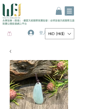
永輝首飾（香港）- 優質天然翡翠珠寶批發
〡
全球首個
天然
翡翠玉器
珠寶公開批發網上平台
登入
HKD (HK$)