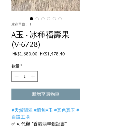
庫存單位： 1
A玉 - 冰種福壽果
(V-6728)
一
促
 HK$1,680.00 
HK$1,478.40
般
銷
價
價
數量
*
格
格
新增至購物車
#天然翡翠 #緬甸A玉 #真色真玉 #
自設工場
✅ 可代辦 "香港翡翠鑑証書"