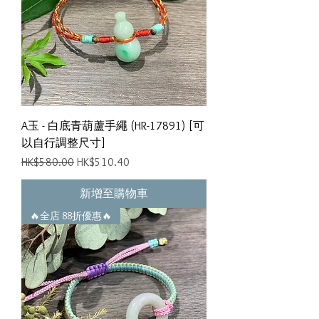
A玉 - 白底青葫蘆手繩 (HR-17891) [可
以自行調整尺寸]
一般價格
促銷價格
HK$580.00
HK$510.40
新增至購物車
🔥全店 88折優惠🔥