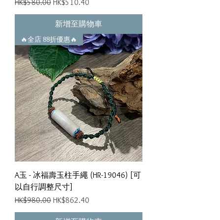
一般價格
促銷價格
HK$580.00
HK$510.40
新增至購物車
🔥全店 88折優惠🔥
A玉 - 冰福壽玉柱手繩 (HR-19046) [可
以自行調整尺寸]
一般價格
促銷價格
HK$980.00
HK$862.40