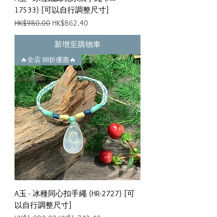
17533) [可以自行調整尺寸]
一般價格
促銷價格
HK$980.00
HK$862.40
新增至購物車
🔥全店 88折優惠🔥
A玉 - 冰種同心扣手繩 (HR-2727) [可
以自行調整尺寸]