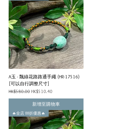
A玉 - 飄綠花路路通手繩 (HR-17516)
[可以自行調整尺寸]
一般價格
促銷價格
HK$580.00
HK$510.40
新增至購物車
🔥全店 88折優惠🔥