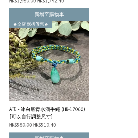
一般價格
促銷價格
HK$1,980.00
HK$1,742.40
新增至購物車
🔥全店 88折優惠🔥
A玉 - 冰白底青水滴手繩 (HR-17060)
[可以自行調整尺寸]
一般價格
促銷價格
HK$580.00
HK$510.40