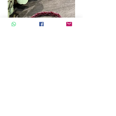
A玉 - 冰紫羅蘭路路通手繩 (HR-
17046) [可以自行調整尺寸]
一般價格
促銷價格
HK$980.00
HK$862.40
新增至購物車
🔥全店 88折優惠🔥