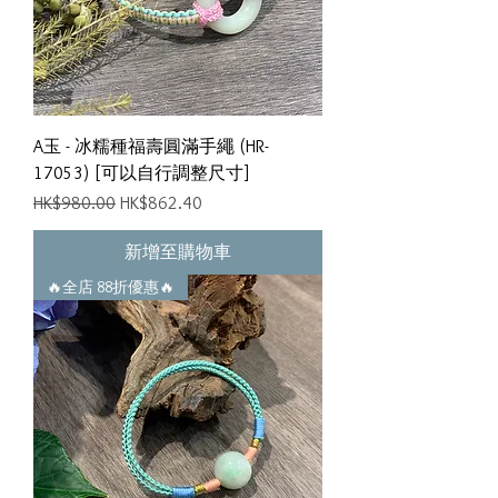
A玉 - 冰糯種福壽圓滿手繩 (HR-
17053) [可以自行調整尺寸]
一般價格
促銷價格
HK$980.00
HK$862.40
新增至購物車
🔥全店 88折優惠🔥