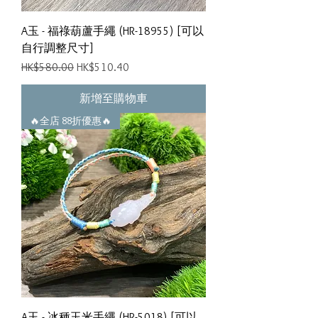
A玉 - 福祿葫蘆手繩 (HR-18955) [可以
自行調整尺寸]
一般價格
促銷價格
HK$580.00
HK$510.40
新增至購物車
🔥全店 88折優惠🔥
A玉 - 冰種玉米手繩 (HR-5018) [可以