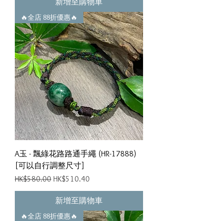
新增至購物車
🔥全店 88折優惠🔥
A玉 - 飄綠花路路通手繩 (HR-17888)
[可以自行調整尺寸]
一般價格
促銷價格
HK$580.00
HK$510.40
新增至購物車
🔥全店 88折優惠🔥