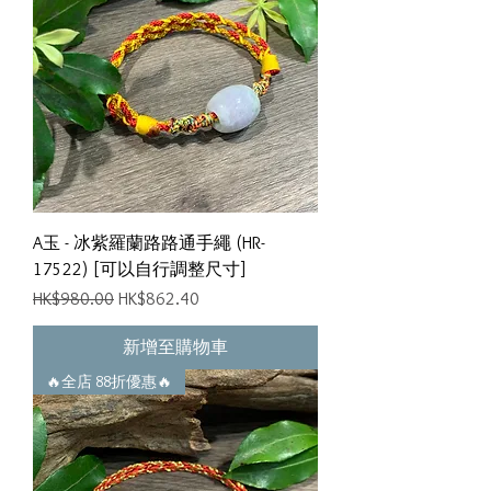
A玉 - 冰紫羅蘭路路通手繩 (HR-
17522) [可以自行調整尺寸]
一般價格
促銷價格
HK$980.00
HK$862.40
新增至購物車
🔥全店 88折優惠🔥