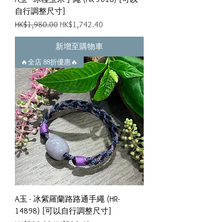
自行調整尺寸]
一般價格
促銷價格
HK$1,980.00
HK$1,742.40
新增至購物車
🔥全店 88折優惠🔥
A玉 - 冰紫羅蘭路路通手繩 (HR-
14898) [可以自行調整尺寸]