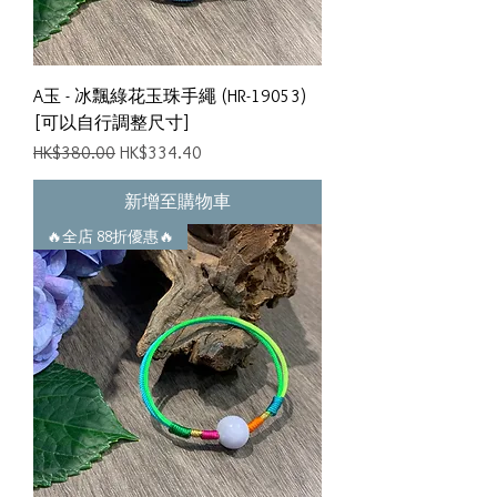
A玉 - 冰飄綠花玉珠手繩 (HR-19053)
[可以自行調整尺寸]
一般價格
促銷價格
HK$380.00
HK$334.40
新增至購物車
🔥全店 88折優惠🔥