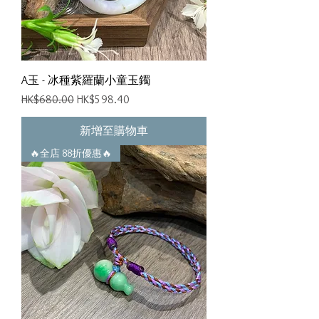
A玉 - 冰種紫羅蘭小童玉鐲
一般價格
促銷價格
HK$680.00
HK$598.40
新增至購物車
🔥全店 88折優惠🔥