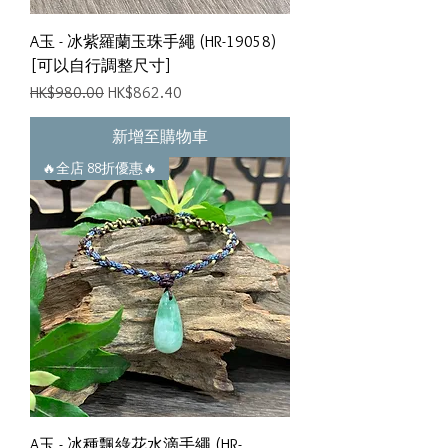
A玉 - 冰紫羅蘭玉珠手繩 (HR-19058)
[可以自行調整尺寸]
一般價格
促銷價格
HK$980.00
HK$862.40
新增至購物車
🔥全店 88折優惠🔥
A玉 - 冰種飄綠花水滴手繩 (HR-