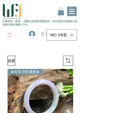
永輝首飾（香港）- 優質天然翡翠珠寶批發
〡
全球首個
天然
翡翠玉器
珠寶公開批發網上平台
登入
HKD (HK$)
篩選
🔥全店 88折優惠🔥