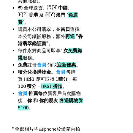
其他服務)。
🌏 全球送貨。🇨🇳
中國
、
🇭🇰
香港
及 🇲🇴
澳門
"
免運
費
"。
購買本公司翡翠，並
當日
選擇
本公司鑲嵌服務，額外
再送
”
香
港翡翠鑑証書
”。
每件永輝商品可即享
1次
免費織
繩
服務。
免費
註冊
會員
領取
迎新優惠
。
積分兌換購物金
。
會員
每購
買
HK$1
即可取得
1積分
，每
100 積分
=
HK$1 折扣
。
會員
推薦
每位新客戶首次購物
後，
你
和
你的朋友
各送購物券
$100
。
* 全部相片均由iphone於燈箱內拍