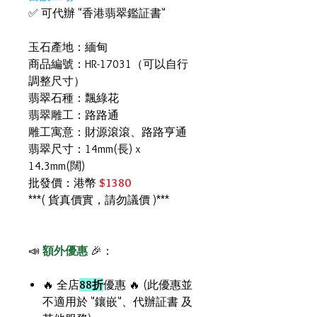
✅ 可代辦 "香港翡翠鑑証書"
玉石產地：緬甸
商品編號：HR-17031（可以自行
調整尺寸）
翡翠石種：飄綠花
翡翠雕工：路路通
雕工寓意：財源滾滾、路路亨通
翡翠尺寸：14mm(長) x
14.3mm(闊)
批發價：港幣
$1380
***( 貨真價實，請勿議價 )***
📣
額外優惠
🎉：
🔥 全店
88折
優惠 🔥 (此優惠並
不適用於 "鑲嵌"、代辦証書 及