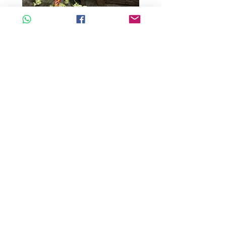
A玉 - 冰紫羅蘭路路通 (R-33560)
A玉 - 冰紫羅蘭路路通 (R-3
一般價格
促銷價格
一般價格
HK$680.00
HK$598.40
HK$980.00
新增至購物車