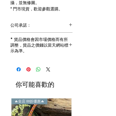
攝，並無修圖。
* 門市現貨，歡迎參觀選購。
公司承諾：
1) 全部珠寶都是正貨丶真品。冇加膠！
* 貨品價格會因市場價格而有所
冇加色！冇化妝！
調整，貨品之價錢以當天網站標
i) 所有已鑲玉器珠寶丶玉鐲丶擺件皆 奉
示為準。
送 [香港翡翠鑑証書]
2) 全部已鑲珠寶都係100%真金丶100%
真鑽。
i) 成色足。冇鍍金！冇包金！冇假金！
3) 顧客所花費一分一毫全部都是珠寶本
身應有價值。
你可能喜歡的
i) 無佣金！無租金！無買手費！真真正
正行內批發價。
4) 世襲經營，經驗豐富。不是學院派，
謝絕紙上談兵。
🔥全店 88折優惠🔥
🔥全店 88折優惠🔥