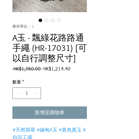
庫存單位： 1
A玉 - 飄綠花路路通
手繩 (HR-17031) [可
以自行調整尺寸]
一
促
 HK$1,380.00 
HK$1,214.40
般
銷
價
價
數量
*
格
格
新增至購物車
#天然翡翠 #緬甸A玉 #真色真玉 #
自設工場