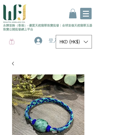
永輝首飾（香港）- 優質天然翡翠珠寶批發
〡
全球首個
天然
翡翠玉器
珠寶公開批發網上平台
登入
HKD (HK$)