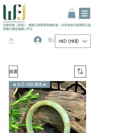
永輝首飾（香港）- 優質天然翡翠珠寶批發
〡
全球首個
天然
翡翠玉器
珠寶公開批發網上平台
登入
HKD (HK$)
篩選
🔥全店 88折優惠🔥