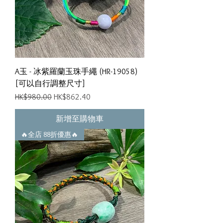
A玉 - 冰紫羅蘭玉珠手繩 (HR-19058)
[可以自行調整尺寸]
一般價格
促銷價格
HK$980.00
HK$862.40
新增至購物車
🔥全店 88折優惠🔥