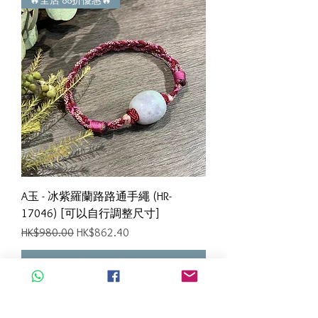
🔥全店 88折優惠🔥
A玉 - 冰紫羅蘭路路通手繩 (HR-
17046) [可以自行調整尺寸]
一般價格
促銷價格
HK$980.00
HK$862.40
新增至購物車
🔥全店 88折優惠🔥