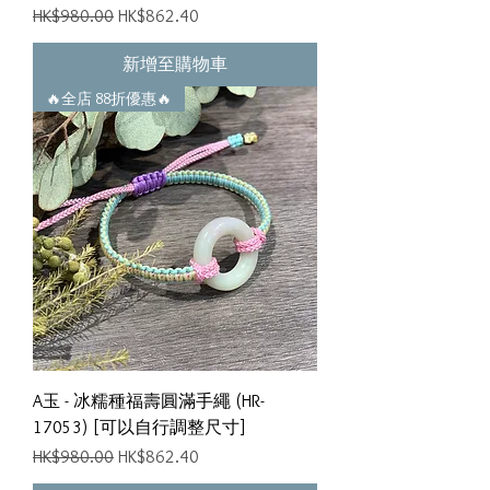
一般價格
促銷價格
HK$980.00
HK$862.40
新增至購物車
🔥全店 88折優惠🔥
A玉 - 冰糯種福壽圓滿手繩 (HR-
17053) [可以自行調整尺寸]
一般價格
促銷價格
HK$980.00
HK$862.40