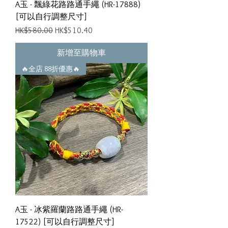
A玉 - 飄綠花路路通手繩 (HR-17888)
[可以自行調整尺寸]
一般價格
促銷價格
HK$580.00
HK$510.40
新增至購物車
🔥全店 88折優惠🔥
A玉 - 冰紫羅蘭路路通手繩 (HR-
17522) [可以自行調整尺寸]