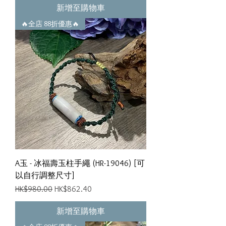
新增至購物車
🔥全店 88折優惠🔥
A玉 - 冰福壽玉柱手繩 (HR-19046) [可
以自行調整尺寸]
一般價格
促銷價格
HK$980.00
HK$862.40
新增至購物車