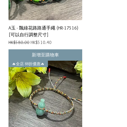
A玉 - 飄綠花路路通手繩 (HR-17516)
[可以自行調整尺寸]
一般價格
促銷價格
HK$580.00
HK$510.40
新增至購物車
🔥全店 88折優惠🔥