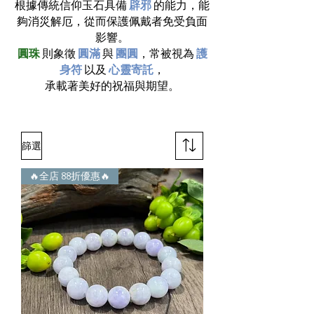
根據傳統信仰玉石具備
辟邪
的能力，能
夠消災解厄，從而保護佩戴者免受負面
影響。
圓珠
則象徵
圓滿
與
團圓
，常被視為
護
身符
以及
心靈寄託
，
承載著美好的祝福與期望。
篩選
🔥全店 88折優惠🔥