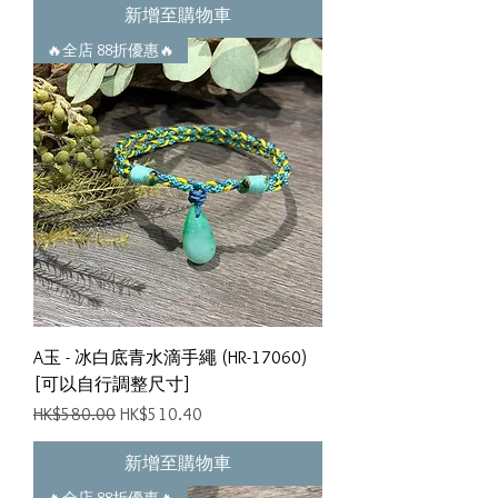
新增至購物車
🔥全店 88折優惠🔥
A玉 - 冰白底青水滴手繩 (HR-17060)
[可以自行調整尺寸]
一般價格
促銷價格
HK$580.00
HK$510.40
新增至購物車