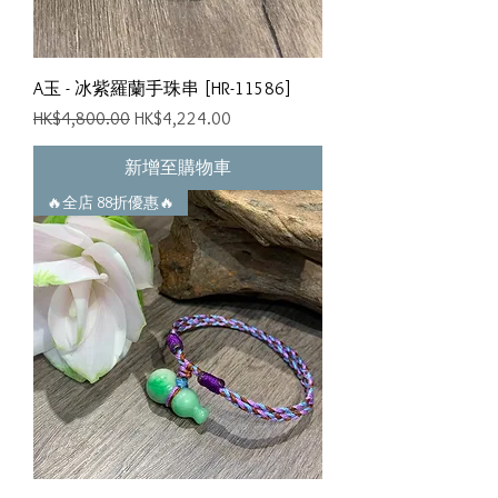
A玉 - 冰紫羅蘭手珠串 [HR-11586]
一般價格
促銷價格
HK$4,800.00
HK$4,224.00
新增至購物車
🔥全店 88折優惠🔥