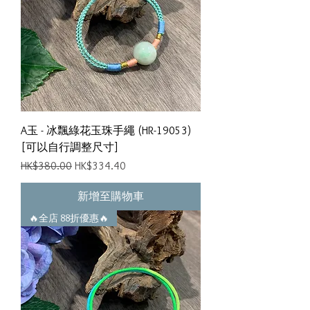
A玉 - 冰飄綠花玉珠手繩 (HR-19053)
[可以自行調整尺寸]
一般價格
促銷價格
HK$380.00
HK$334.40
新增至購物車
🔥全店 88折優惠🔥