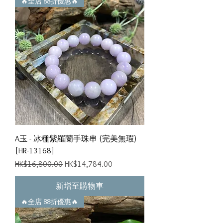
🔥全店 88折優惠🔥
A玉 - 冰種紫羅蘭手珠串 (完美無瑕)
[HR-13168]
一般價格
促銷價格
HK$16,800.00
HK$14,784.00
新增至購物車
🔥全店 88折優惠🔥