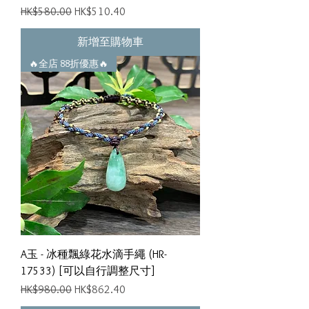
一般價格
促銷價格
HK$580.00
HK$510.40
新增至購物車
🔥全店 88折優惠🔥
A玉 - 冰種飄綠花水滴手繩 (HR-
17533) [可以自行調整尺寸]
一般價格
促銷價格
HK$980.00
HK$862.40