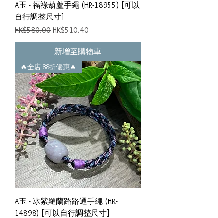
A玉 - 福祿葫蘆手繩 (HR-18955) [可以
自行調整尺寸]
一般價格
促銷價格
HK$580.00
HK$510.40
新增至購物車
🔥全店 88折優惠🔥
A玉 - 冰紫羅蘭路路通手繩 (HR-
14898) [可以自行調整尺寸]