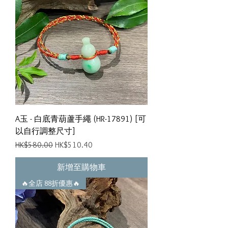
A玉 - 白底青葫蘆手繩 (HR-17891) [可
以自行調整尺寸]
一般價格
促銷價格
HK$580.00
HK$510.40
新增至購物車
🔥全店 88折優惠🔥