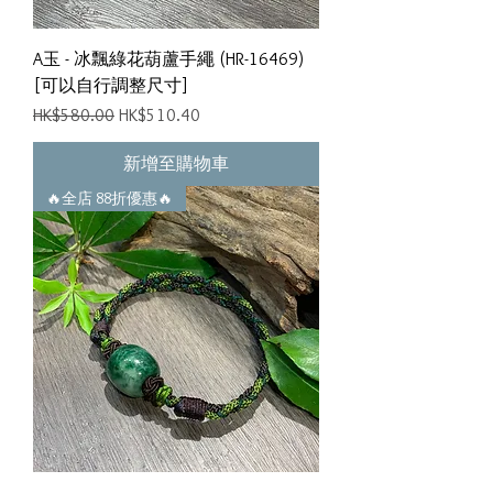
A玉 - 冰飄綠花葫蘆手繩 (HR-16469)
[可以自行調整尺寸]
一般價格
促銷價格
HK$580.00
HK$510.40
新增至購物車
🔥全店 88折優惠🔥