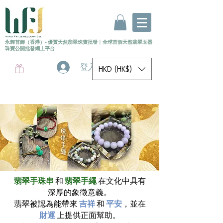
永輝首飾（香港）- 優質天然翡翠珠寶批發
〡
全球首個
天然
翡翠玉器
珠寶公開批發網上平台
登入
HKD (HK$)
翡翠手珠串
和
翡翠手繩
在文化中具有
深厚的象徵意義。
翡翠被認為能帶來
吉祥
和
平安
，並在
財運
上提供正面幫助。