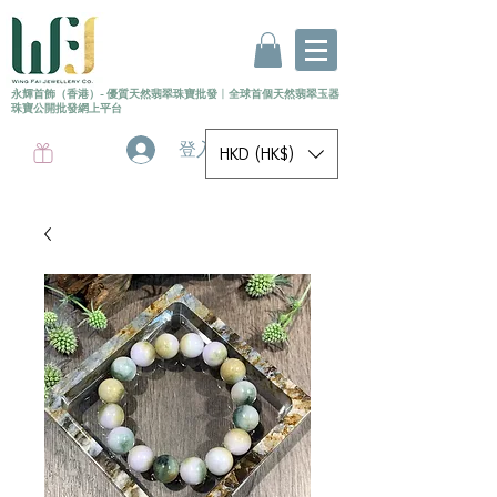
永輝首飾（香港）- 優質天然翡翠珠寶批發
〡
全球首個
天然
翡翠玉器
珠寶公開批發網上平台
登入
HKD (HK$)