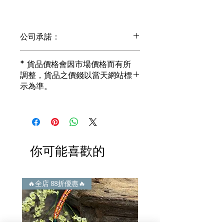
公司承諾：
1) 全部珠寶都是正貨丶真品。冇加膠！
* 貨品價格會因市場價格而有所
冇加色！冇化妝！
調整，貨品之價錢以當天網站標
i) 所有已鑲玉器珠寶丶玉鐲丶擺件皆 奉
示為準。
送 [香港翡翠鑑証書]
2) 全部已鑲珠寶都係100%真金丶100%
真鑽。
i) 成色足。冇鍍金！冇包金！冇假金！
3) 顧客所花費一分一毫全部都是珠寶本
身應有價值。
你可能喜歡的
i) 無佣金！無租金！無買手費！真真正
正行內批發價。
4) 世襲經營，經驗豐富。不是學院派，
謝絕紙上談兵。
🔥全店 88折優惠🔥
🔥全店 88折優惠🔥