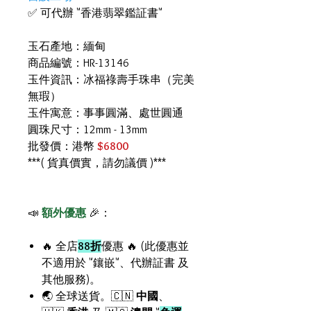
✅ 可代辦 "香港翡翠鑑証書"
玉石產地：緬甸
商品編號：HR-13146
玉件資訊：冰福祿壽手珠串（完美
無瑕）
玉件寓意：事事圓滿、處世圓通
圓珠尺寸：12mm - 13mm
批發價：港幣
$6800
***( 貨真價實，請勿議價 )***
📣
額外優惠
🎉：
🔥 全店
88折
優惠 🔥 (此優惠並
不適用於 "鑲嵌"、代辦証書 及
其他服務)。
🌏 全球送貨。🇨🇳
中國
、