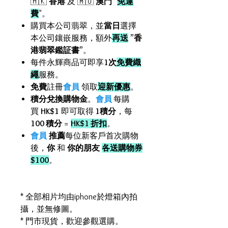
🇭🇰
香港
及 🇲🇴
澳門
"
免運
費
"。
購買本公司翡翠，並
當日
選擇
本公司鑲嵌服務，額外
再送
”
香
港翡翠鑑証書
”。
每件永輝商品可即享
1次
免費織
繩
服務。
免費
註冊
會員
領取
迎新優惠
。
積分兌換購物金
。
會員
每購
買
HK$1
即可取得
1積分
，每
100 積分
=
HK$1 折扣
。
會員
推薦
每位新客戶首次購物
後，
你
和
你的朋友
各送購物券
$100
。
* 全部相片均由iphone於燈箱內拍
攝，並無修圖。
* 門市現貨，歡迎參觀選購。