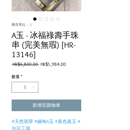
庫存單位： 1
A玉 - 冰福祿壽手珠
串 (完美無瑕) [HR-
13146]
一
促
 HK$6,800.00 
HK$5,984.00
般
銷
價
價
數量
*
格
格
新增至購物車
#天然翡翠 #緬甸A玉 #真色真玉 #
自設工場