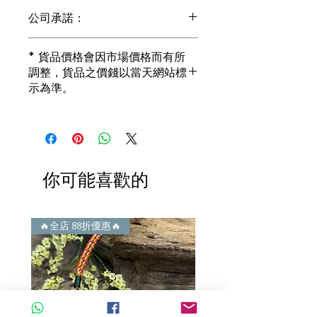
公司承諾：
1) 全部珠寶都是正貨丶真品。冇加膠！
* 貨品價格會因市場價格而有所
冇加色！冇化妝！
調整，貨品之價錢以當天網站標
i) 所有已鑲玉器珠寶丶玉鐲丶擺件皆 奉
示為準。
送 [香港翡翠鑑証書]
2) 全部已鑲珠寶都係100%真金丶100%
真鑽。
i) 成色足。冇鍍金！冇包金！冇假金！
3) 顧客所花費一分一毫全部都是珠寶本
身應有價值。
你可能喜歡的
i) 無佣金！無租金！無買手費！真真正
正行內批發價。
4) 世襲經營，經驗豐富。不是學院派，
謝絕紙上談兵。
🔥全店 88折優惠🔥
🔥全店 88折優惠🔥