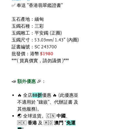
✅ 奉送 "香港翡翠鑑證書"
玉石產地：緬甸
玉鐲石種：三彩
玉鐲雕工：平安鐲 (正圈)
玉鐲尺寸：53.03mm/ 1.43" (內圈)
証書編號：SC 243700
批發價：港幣
$1980
***( 貨真價實，請勿議價 )***
📣
額外優惠
🎉：
🔥 全店
88折
優惠 🔥 (此優惠並
不適用於 "鑲嵌"、代辦証書 及
其他服務)。
🌏 全球送貨。🇨🇳
中國
、
🇭🇰
香港
及 🇲🇴
澳門
"
免運