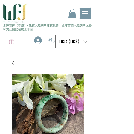
永輝首飾（香港）- 優質天然翡翠珠寶批發
〡
全球首個
天然
翡翠玉器
珠寶公開批發網上平台
登入
HKD (HK$)