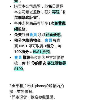
費
"。
購買本公司翡翠，並
當日
選擇
本公司鑲嵌服務，額外
再送
”
香
港翡翠鑑証書
”。
每件永輝商品可即享
1次
免費織
繩
服務。
免費
註冊
會員
領取
迎新優惠
。
積分兌換購物金
。
會員
每購
買
HK$1
即可取得
1積分
，每
100 積分
=
HK$1 折扣
。
會員
推薦
每位新客戶首次購物
後，
你
和
你的朋友
各送購物券
$100
。
* 全部相片均由iphone於燈箱內拍
攝，並無修圖。
* 門市現貨，歡迎參觀選購。