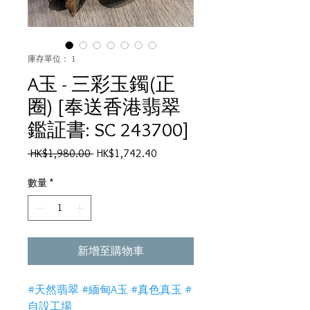
庫存單位： 1
A玉 - 三彩玉鐲(正
圈) [奉送香港翡翠
鑑証書: SC 243700]
一
促
 HK$1,980.00 
HK$1,742.40
般
銷
價
價
數量
*
格
格
新增至購物車
#天然翡翠 #緬甸A玉 #真色真玉 #
自設工場