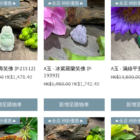
8折優惠🔥
🔥全店 88折優惠🔥
🔥全店 88折
快速瀏覽
快速瀏覽
快
壽笑佛 (P-21512)
A玉 - 冰紫羅蘭笑佛 (P-
A玉 - 滿綠平安
19393)
促銷價格
一般價格
00
HK$1,478.40
HK$13,800.0
一般價格
促銷價格
HK$1,980.00
HK$1,742.40
增至購物車
新增至購物車
新增
8折優惠🔥
🔥全店 88折優惠🔥
🔥全店 88折