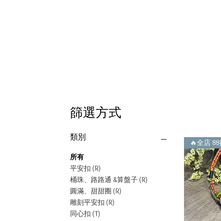
篩選方式
類別
🔥全店 8
所有
平安扣 (R)
桶珠、路路通 &算盤子 (R)
圓滿、甜甜圈 (R)
雕刻平安扣 (R)
同心扣 (T)