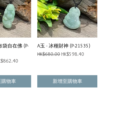
速瀏覽
快速瀏覽
布袋自在佛 (P-
A玉 - 冰種財神 (P-21535)
一般價格
促銷價格
HK$680.00
HK$598.40
銷價格
K$862.40
至購物車
新增至購物車