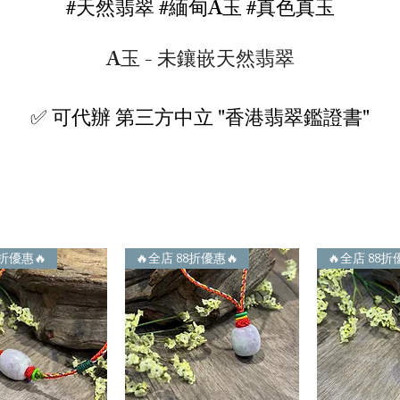
#天然翡翠 #緬甸A玉 #真色真玉
A玉 -
未鑲嵌天然翡翠
✅ 可代辦 第三方中立 "香港翡翠鑑證書"
8折優惠🔥
🔥全店 88折優惠🔥
🔥全店 88折