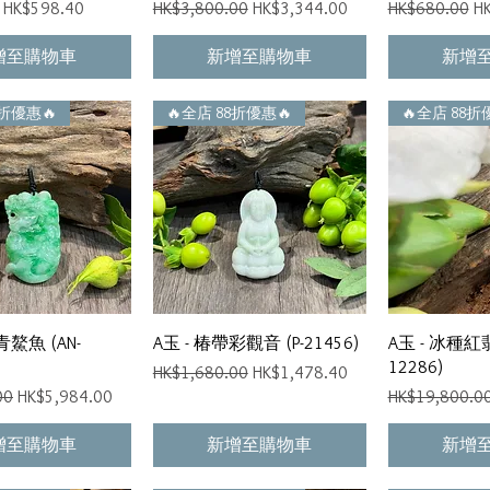
促銷價格
一般價格
促銷價格
一般價格
促
HK$598.40
HK$3,800.00
HK$3,344.00
HK$680.00
H
增至購物車
新增至購物車
新增
8折優惠🔥
🔥全店 88折優惠🔥
🔥全店 88折
快速瀏覽
快速瀏覽
快
青鰲魚 (AN-
A玉 - 椿帶彩觀音 (P-21456)
A玉 - 冰種紅翡
12286)
一般價格
促銷價格
HK$1,680.00
HK$1,478.40
促銷價格
一般價格
00
HK$5,984.00
HK$19,800.0
增至購物車
新增至購物車
新增