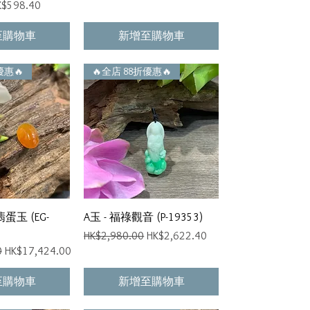
銷價格
K$598.40
至購物車
新增至購物車
優惠🔥
🔥全店 88折優惠🔥
速瀏覽
快速瀏覽
蛋玉 (EG-
A玉 - 福祿觀音 (P-19353)
一般價格
促銷價格
HK$2,980.00
HK$2,622.40
促銷價格
0
HK$17,424.00
至購物車
新增至購物車