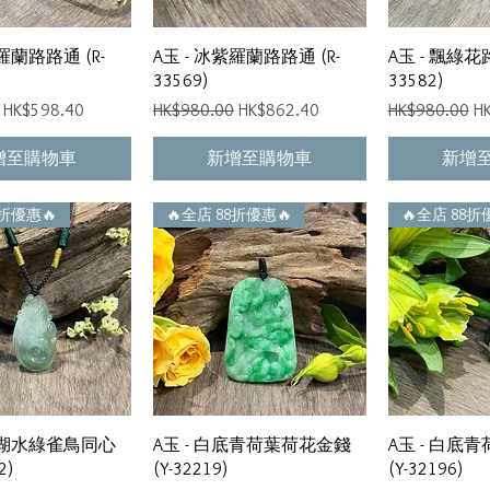
快速瀏覽
快速瀏覽
快
羅蘭路路通 (R-
A玉 - 冰紫羅蘭路路通 (R-
A玉 - 飄綠花路
33569)
33582)
促銷價格
一般價格
促銷價格
一般價格
促
HK$598.40
HK$980.00
HK$862.40
HK$980.00
H
增至購物車
新增至購物車
新增
8折優惠🔥
🔥全店 88折優惠🔥
🔥全店 88折
快速瀏覽
快速瀏覽
快
冰種湖水綠雀鳥同心
A玉 - 白底青荷葉荷花金錢
A玉 - 白底
2)
(Y-32219)
(Y-32196)