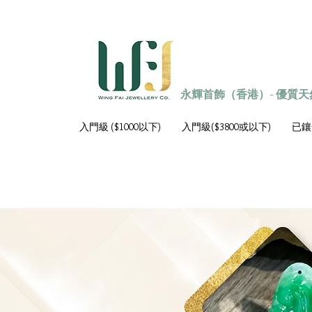
永輝首飾（香港）- 優質
入門級 ($1000以下)
入門級($3800或以下)
已鑲