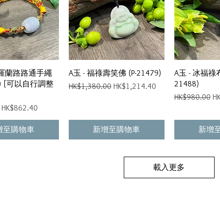
快速瀏覽
快速瀏覽
快
冰紫羅蘭路路通手繩
A玉 - 福祿壽笑佛 (P-21479)
A玉 - 冰福祿
22) [可以自行調整
21488)
一般價格
促銷價格
HK$1,380.00
HK$1,214.40
一般價格
促
HK$980.00
H
促銷價格
HK$862.40
增至購物車
新增至購物車
新增
載入更多