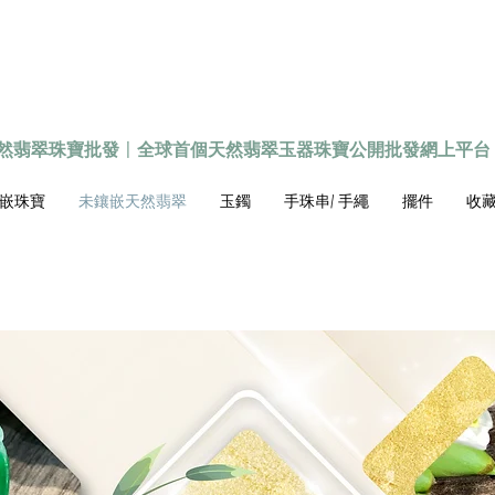
天然翡翠珠寶批發
〡
全球首個
天然
翡翠玉器珠寶公開批發網上平台
嵌珠寶
未鑲嵌天然翡翠
玉鐲
手珠串/ 手繩
擺件
收藏級