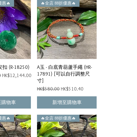
優惠🔥
🔥全店 88折優惠🔥
速瀏覽
快速瀏覽
扣 (R-18250)
A玉 - 白底青葫蘆手繩 (HR-
17891) [可以自行調整尺
促銷價格
0
HK$12,144.00
寸]
一般價格
促銷價格
HK$580.00
HK$510.40
至購物車
新增至購物車
優惠🔥
🔥全店 88折優惠🔥