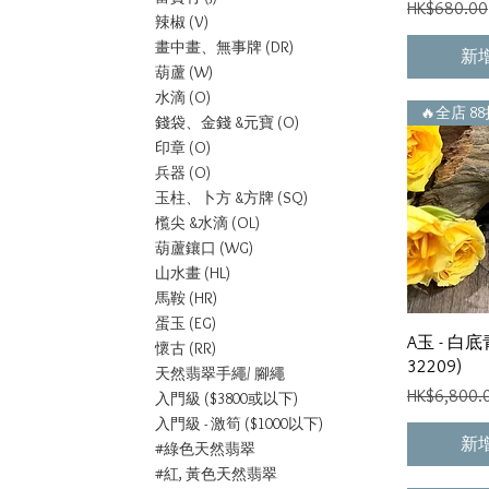
一般價格
HK$680.00
辣椒 (V)
畫中畫、無事牌 (DR)
新
葫蘆 (W)
水滴 (O)
🔥全店 8
錢袋、金錢 &元寶 (O)
印章 (O)
兵器 (O)
玉柱、卜方 &方牌 (SQ)
㰖尖 &水滴 (OL)
葫蘆鑲口 (WG)
山水畫 (HL)
馬鞍 (HR)
蛋玉 (EG)
A玉 - 白底
懷古 (RR)
32209)
天然翡翠手繩/ 腳繩
一般價格
HK$6,800.
入門級 ($3800或以下)
入門級 - 激筍 ($1000以下)
新
#綠色天然翡翠
#紅, 黃色天然翡翠