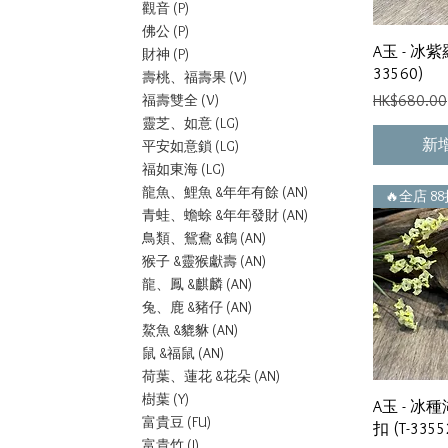
觀音 (P)
佛公 (P)
A玉 - 冰紫
財神 (P)
33560)
壽桃、福壽果 (V)
一般價格
HK$680.00
福壽雙全 (V)
靈芝、如意 (LG)
新
平安如意鎖 (LG)
福如東海 (LG)
龍魚、鯉魚 &年年有餘 (AN)
🔥全店 8
青蛙、蟾蜍 &年年發財 (AN)
鳥類、鴛鴦 &鶴 (AN)
猴子 &靈猴獻壽 (AN)
龍、鳳 &麒麟 (AN)
兔、鹿 &豬仔 (AN)
鰲魚 &貔貅 (AN)
鼠 &福鼠 (AN)
荷葉、蓮花 &花朵 (AN)
樹葉 (Y)
A玉 - 
富貴豆 (FU)
扣 (T-3355
富貴竹 (J)