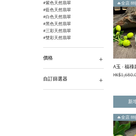
#紫色天然翡翠
🔥全店 8
#藍色天然翡翠
#白色天然翡翠
#黑色天然翡翠
#三彩天然翡翠
#雙彩天然翡翠
價格
A玉 - 福祿
一般價格
HK$1,680.
HK$422
HK$33,440
自訂篩選器
------ 富貴豆、富貴竹 、招財&
葉(FU)(J)(V)(Y) ------
新
------ 蓮藕、壽桃、福壽果 &福
壽雙全 (V) ------
🔥全店 8
------ 靈芝、如意 &福如東海
(LG) ------
------ 平安扣、圓滿 &路路通