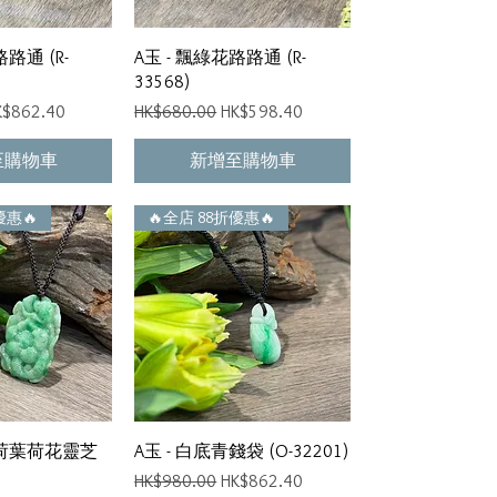
速瀏覽
快速瀏覽
路通 (R-
A玉 - 飄綠花路路通 (R-
33568)
銷價格
一般價格
促銷價格
K$862.40
HK$680.00
HK$598.40
至購物車
新增至購物車
優惠🔥
🔥全店 88折優惠🔥
速瀏覽
快速瀏覽
青荷葉荷花靈芝
A玉 - 白底青錢袋 (O-32201)
一般價格
促銷價格
HK$980.00
HK$862.40