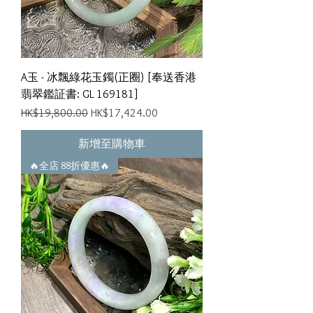
A玉 - 冰飄綠花玉鐲(正圈) [奉送香港
翡翠鑑証書: GL 169181]
一般價格
促銷價格
HK$19,800.00
HK$17,424.00
新增至購物車
🔥全店 88折優惠🔥