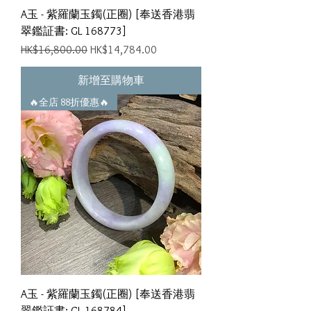
A玉 - 紫羅蘭玉鐲(正圈) [奉送香港翡
翠鑑証書: GL 168773]
一般價格
促銷價格
HK$16,800.00
HK$14,784.00
新增至購物車
🔥全店 88折優惠🔥
A玉 - 紫羅蘭玉鐲(正圈) [奉送香港翡
翠鑑証書: GL 168784]