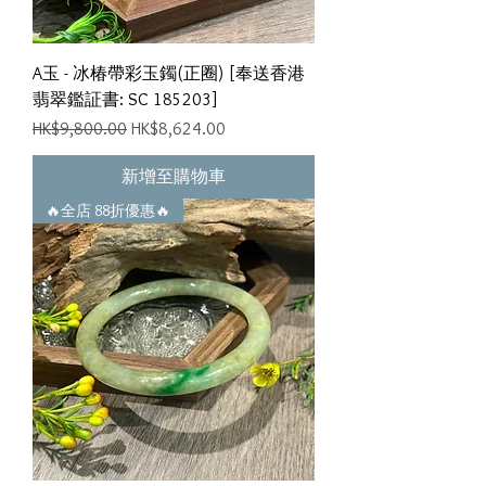
A玉 - 冰椿帶彩玉鐲(正圈) [奉送香港
翡翠鑑証書: SC 185203]
一般價格
促銷價格
HK$9,800.00
HK$8,624.00
新增至購物車
🔥全店 88折優惠🔥