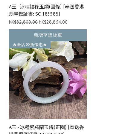
A玉 - 冰種福祿玉鐲(圓條) [奉送香港
翡翠鑑証書: SC 185588]
一般價格
促銷價格
HK$32,800.00
HK$28,864.00
新增至購物車
🔥全店 88折優惠🔥
A玉 - 冰種紫羅蘭玉鐲(正圈) [奉送香