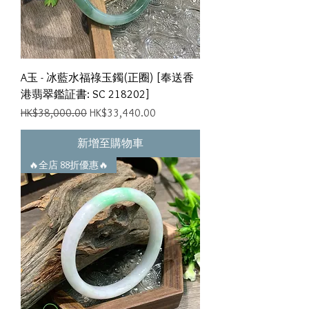
A玉 - 冰藍水福祿玉鐲(正圈) [奉送香
港翡翠鑑証書: SC 218202]
一般價格
促銷價格
HK$38,000.00
HK$33,440.00
新增至購物車
🔥全店 88折優惠🔥