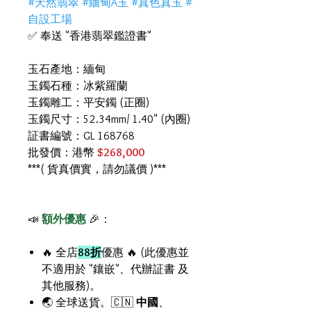
#天然翡翠 #緬甸A玉 #真色真玉 #
自設工場
✅ 奉送 "香港翡翠鑑證書"
玉石產地：緬甸
玉鐲石種：冰紫羅蘭
玉鐲雕工：平安鐲 (正圈)
玉鐲尺寸：52.34mm/ 1.40" (內圈)
証書編號：GL 168768
批發價：港幣
$268,000
***( 貨真價實，請勿議價 )***
📣
額外優惠
🎉：
🔥 全店
88折
優惠 🔥 (此優惠並
不適用於 "鑲嵌"、代辦証書 及
其他服務)。
🌏 全球送貨。🇨🇳
中國
、