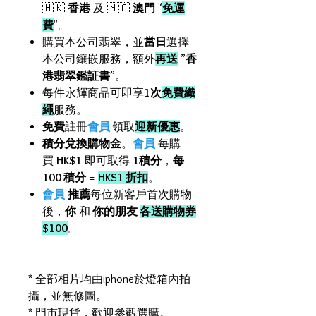
🇭🇰
香港
及 🇲🇴
澳門
"
免運
費
"。
購買本公司翡翠，並
當日
選擇
本公司鑲嵌服務，額外
再送
”
香
港翡翠鑑証書
”。
每件永輝商品可即享
1次
免費織
繩
服務。
免費
註冊
會員
領取
迎新優惠
。
積分兌換購物金
。
會員
每購
買
HK$1
即可取得
1積分
，
每
100 積分
=
HK$1 折扣
。
會員
推薦
每位新客戶首次購物
後，
你
和
你的朋友
各送購物券
$100
。
* 全部相片均由iphone於燈箱內拍
攝，並無修圖。
* 門市現貨，歡迎參觀選購。