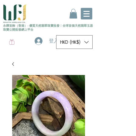
永輝首飾（香港）- 優質天然翡翠珠寶批發
〡
全球首個
天然
翡翠玉器
珠寶公開批發網上平台
登入
HKD (HK$)