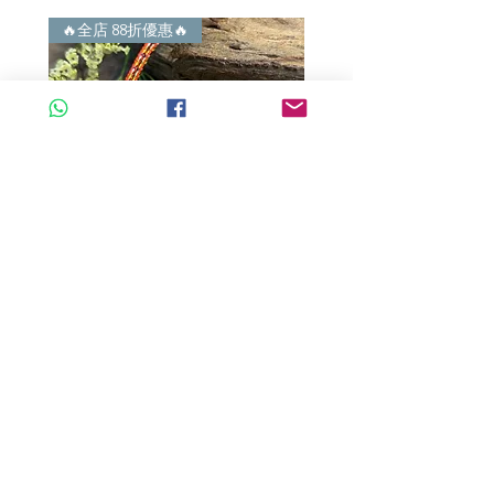
4) 世襲經營，經驗豐富。不是學院派，
謝絕紙上談兵。
🔥全店 88折優惠🔥
🔥全店 88折優惠🔥
A玉 - 冰紫羅蘭路路通 (R-33560)
A玉 - 冰紫羅蘭路路通 (R-3
一般價格
促銷價格
一般價格
HK$680.00
HK$598.40
HK$980.00
新增至購物車