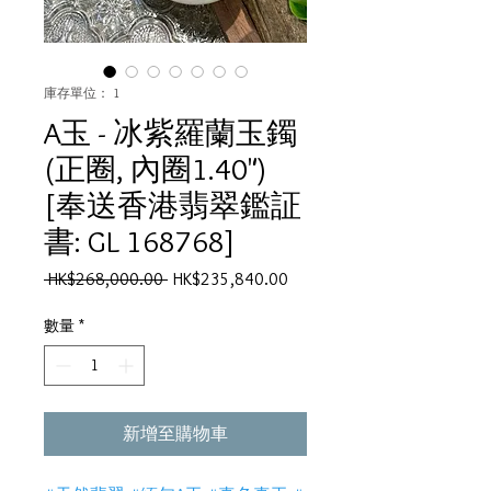
庫存單位： 1
A玉 - 冰紫羅蘭玉鐲
(正圈, 內圈1.40")
[奉送香港翡翠鑑証
書: GL 168768]
一
促
 HK$268,000.00 
HK$235,840.00
般
銷
價
價
數量
*
格
格
新增至購物車