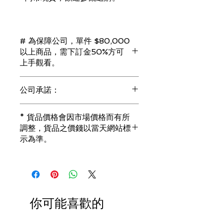
# 為保障公司，單件 $80,000
以上商品，需下訂金50%方可
上手觀看。
若未能完成交易，訂金將會全額退回。
公司承諾：
（訂金只接受 現金 或 信用卡）
1) 全部珠寶都是正貨丶真品。冇加膠！
* 貨品價格會因市場價格而有所
冇加色！冇化妝！
調整，貨品之價錢以當天網站標
i) 所有已鑲玉器珠寶丶玉鐲丶擺件皆 奉
示為準。
送 [香港翡翠鑑証書]
2) 全部已鑲珠寶都係100%真金丶100%
真鑽。
i) 成色足。冇鍍金！冇包金！冇假金！
3) 顧客所花費一分一毫全部都是珠寶本
身應有價值。
你可能喜歡的
i) 無佣金！無租金！無買手費！真真正
正行內批發價。