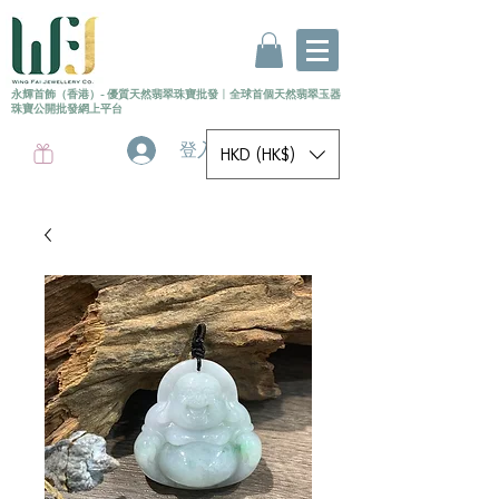
永輝首飾（香港）- 優質天然翡翠珠寶批發
〡
全球首個
天然
翡翠玉器
珠寶公開批發網上平台
登入
HKD (HK$)