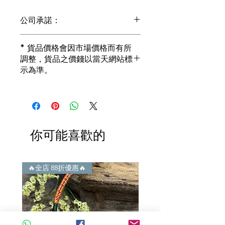
公司承諾：
1) 全部珠寶都是正貨丶真品。冇加膠！
* 貨品價格會因市場價格而有所
冇加色！冇化妝！
調整，貨品之價錢以當天網站標
i) 所有已鑲玉器珠寶丶玉鐲丶擺件皆 奉
示為準。
送 [香港翡翠鑑証書]
2) 全部已鑲珠寶都係100%真金丶100%
真鑽。
i) 成色足。冇鍍金！冇包金！冇假金！
3) 顧客所花費一分一毫全部都是珠寶本
身應有價值。
你可能喜歡的
i) 無佣金！無租金！無買手費！真真正
正行內批發價。
4) 世襲經營，經驗豐富。不是學院派，
謝絕紙上談兵。
🔥全店 88折優惠🔥
🔥全店 88折優惠🔥