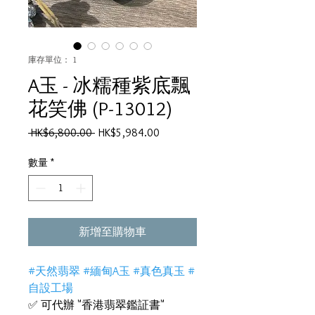
庫存單位： 1
A玉 - 冰糯種紫底飄
花笑佛 (P-13012)
一
促
 HK$6,800.00 
HK$5,984.00
般
銷
價
價
數量
*
格
格
新增至購物車
#天然翡翠 #緬甸A玉 #真色真玉 #
自設工場
✅ 可代辦 "香港翡翠鑑証書"