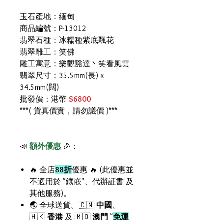
玉石產地：緬甸
商品編號：P-13012
翡翠石種：冰糯種紫底飄花
翡翠雕工：笑佛
雕工寓意：樂觀豁達丶笑看風雲
翡翠尺寸：35.5mm(長) x
34.5mm(闊)
批發價：港幣
$6800
***( 貨真價實，請勿議價 )***
📣
額外優惠
🎉：
🔥 全店
88折
優惠 🔥 (此優惠並
不適用於 "鑲嵌"、代辦証書 及
其他服務)。
🌏 全球送貨。🇨🇳
中國
、
🇭🇰
香港
及 🇲🇴
澳門
"
免運