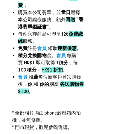
費
"。
購買本公司翡翠，並
當日
選擇
本公司鑲嵌服務，額外
再送
”
香
港翡翠鑑証書
”。
每件永輝商品可即享
1次
免費織
繩
服務。
免費
註冊
會員
領取
迎新優惠
。
積分兌換購物金
。
會員
每購
買
HK$1
即可取得
1積分
，每
100 積分
=
HK$1 折扣
。
會員
推薦
每位新客戶首次購物
後，
你
和
你的朋友
各送購物券
$100
。
* 全部相片均由iphone於燈箱內拍
攝，並無修圖。
* 門市現貨，歡迎參觀選購。