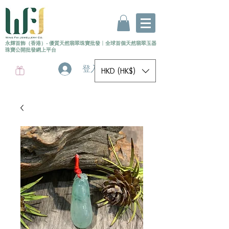
永輝首飾（香港）- 優質天然翡翠珠寶批發
〡
全球首個
天然
翡翠玉器
珠寶公開批發網上平台
登入
HKD (HK$)