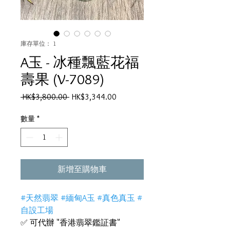
庫存單位： 1
A玉 - 冰種飄藍花福
壽果 (V-7089)
一
促
 HK$3,800.00 
HK$3,344.00
般
銷
價
價
數量
*
格
格
新增至購物車
#天然翡翠 #緬甸A玉 #真色真玉 #
自設工場
✅ 可代辦 "香港翡翠鑑証書"