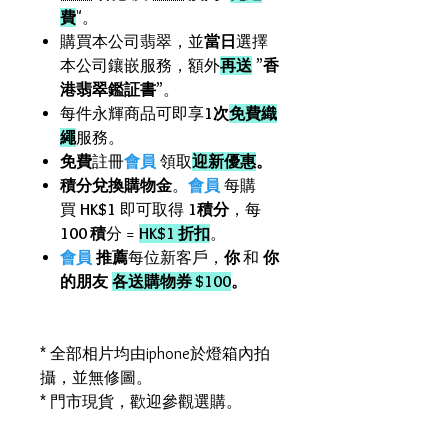
費
"。
購買本公司翡翠，並
當日
選擇
本公司鑲嵌服務，額外
再送
”
香
港翡翠鑑証書
”。
每件永輝商品可即享
1次
免費織
繩
服務。
免費
註冊
會員
領取
迎新優惠
。
積分兌換購物金
。
會員
每購
買
HK$1
即可取得
1積分
，每
100 積
分 =
HK$1 折扣
。
會員
推薦
每位新客戶，
你
和
你
的朋友
各送購物券 $100
。
* 全部相片均由iphone於燈箱內拍
攝，並無修圖。
* 門市現貨，歡迎參觀選購。