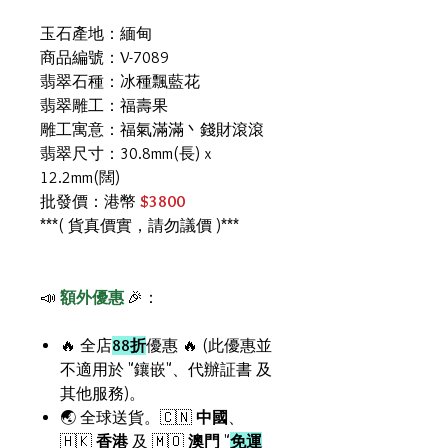
玉石產地：緬甸
商品編號：V-7089
翡翠石種：冰種飄藍花
翡翠雕工：福壽果
雕工寓意：福氣滿滿丶錢財滾滾
翡翠尺寸：30.8mm(長) x
12.2mm(闊)
批發價：港幣
$3800
***( 貨真價實，請勿議價 )***
📣
額外優惠
🎉：
🔥 全店
88折
優惠 🔥 (此優惠並
不適用於 "鑲嵌"、代辦証書 及
其他服務)。
🌏 全球送貨。🇨🇳
中國
、
🇭🇰
香港
及 🇲🇴
澳門
"
免運