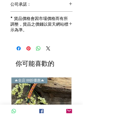
公司承諾：
1) 全部珠寶都是正貨丶真品。冇加膠！
* 貨品價格會因市場價格而有所
冇加色！冇化妝！
調整，貨品之價錢以當天網站標
i) 所有已鑲玉器珠寶丶玉鐲丶擺件皆 奉
示為準。
送 [香港翡翠鑑証書]
2) 全部已鑲珠寶都係100%真金丶100%
真鑽。
i) 成色足。冇鍍金！冇包金！冇假金！
3) 顧客所花費一分一毫全部都是珠寶本
身應有價值。
你可能喜歡的
i) 無佣金！無租金！無買手費！真真正
正行內批發價。
4) 世襲經營，經驗豐富。不是學院派，
謝絕紙上談兵。
🔥全店 88折優惠🔥
🔥全店 88折優惠🔥