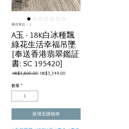
庫存單位： 1
A玉 - 18K白冰種飄
綠花生活幸福吊墜
[奉送香港翡翠鑑証
書: SC 195420]
一
促
 HK$3,800.00 
HK$3,344.00
般
銷
價
價
數量
*
格
格
新增至購物車