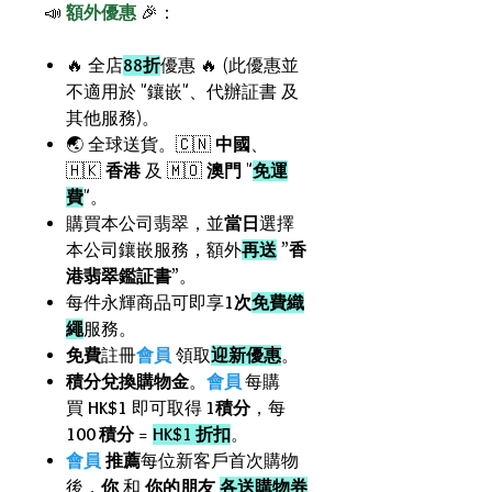
📣
額外優惠
🎉：
🔥 全店
88折
優惠 🔥 (此優惠並
不適用於 "鑲嵌"、代辦証書 及
其他服務)。
🌏 全球送貨。🇨🇳
中國
、
🇭🇰
香港
及 🇲🇴
澳門
"
免運
費
"。
購買本公司翡翠，並
當日
選擇
本公司鑲嵌服務，額外
再送
”
香
港翡翠鑑証書
”。
每件永輝商品可即享
1次
免費織
繩
服務。
免費
註冊
會員
領取
迎新優惠
。
積分兌換購物金
。
會員
每購
買
HK$1
即可取得
1積分
，每
100 積分
=
HK$1 折扣
。
會員
推薦
每位新客戶首次購物
後，
你
和
你的朋友
各送購物券