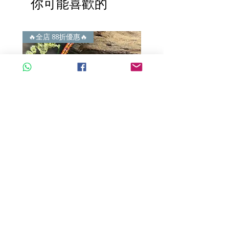
你可能喜歡的
i) 無佣金！無租金！無買手費！真真正
正行內批發價。
4) 世襲經營，經驗豐富。不是學院派，
謝絕紙上談兵。
🔥全店 88折優惠🔥
🔥全店 88折優惠🔥
A玉 - 冰紫羅蘭路路通 (R-33560)
A玉 - 冰紫羅蘭路路通 (R-3
一般價格
促銷價格
一般價格
HK$680.00
HK$598.40
HK$980.00
新增至購物車