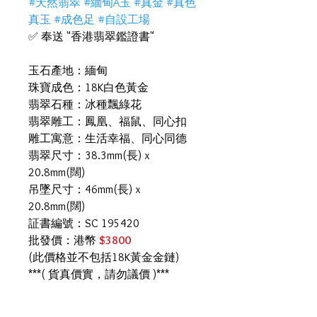
#天然翡翠 #緬甸A玉 #真金 #真色
真玉 #成色足 #自設工場
✅ 奉送 "香港翡翠鑑證書"
玉石產地：緬甸
珠寶成色：18K白色黃金
翡翠石種：冰種飄綠花
翡翠雕工：鳳凰、福鼠、同心扣
雕工寓意：生活幸福、同心同德
翡翠尺寸：38.3mm(長) x
20.8mm(闊)
吊墜尺寸：46mm(長) x
20.8mm(闊)
証書編號：SC 195420
批發價：港幣
$3800
(此價格並不包括18K黃金金鏈)
***( 貨真價實，請勿議價 )***