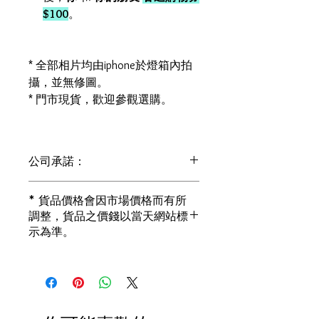
$100
。
* 全部相片均由iphone於燈箱內拍
攝，並無修圖。
* 門市現貨，歡迎參觀選購。
公司承諾：
1) 全部珠寶都是正貨丶真品。冇加膠！
* 貨品價格會因市場價格而有所
冇加色！冇化妝！
調整，貨品之價錢以當天網站標
i) 所有已鑲玉器珠寶丶玉鐲丶擺件皆 奉
示為準。
送 [香港翡翠鑑証書]
2) 全部已鑲珠寶都係100%真金丶100%
真鑽。
i) 成色足。冇鍍金！冇包金！冇假金！
3) 顧客所花費一分一毫全部都是珠寶本
身應有價值。