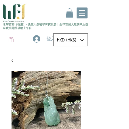
永輝首飾（香港）- 優質天然翡翠珠寶批發
〡
全球首個
天然
翡翠玉器
珠寶公開批發網上平台
登入
HKD (HK$)