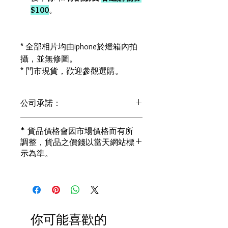
$100
。
* 全部相片均由iphone於燈箱內拍
攝，並無修圖。
* 門市現貨，歡迎參觀選購。
公司承諾：
1) 全部珠寶都是正貨丶真品。冇加膠！
* 貨品價格會因市場價格而有所
冇加色！冇化妝！
調整，貨品之價錢以當天網站標
i) 所有已鑲玉器珠寶丶玉鐲丶擺件皆 奉
示為準。
送 [香港翡翠鑑証書]
2) 全部已鑲珠寶都係100%真金丶100%
真鑽。
i) 成色足。冇鍍金！冇包金！冇假金！
3) 顧客所花費一分一毫全部都是珠寶本
身應有價值。
你可能喜歡的
i) 無佣金！無租金！無買手費！真真正