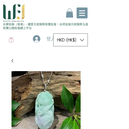
永輝首飾（香港）- 優質天然翡翠珠寶批發
〡
全球首個
天然
翡翠玉器
珠寶公開批發網上平台
登入
HKD (HK$)