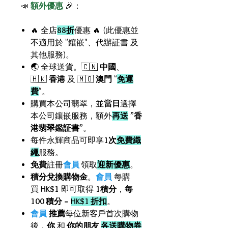
📣
額外優惠
🎉：
🔥 全店
88折
優惠 🔥 (此優惠並
不適用於 "鑲嵌"、代辦証書 及
其他服務)。
🌏 全球送貨。🇨🇳
中國
、
🇭🇰
香港
及 🇲🇴
澳門
"
免運
費
"。
購買本公司翡翠，並
當日
選擇
本公司鑲嵌服務，額外
再送
”
香
港翡翠鑑証書
”。
每件永輝商品可即享
1次
免費織
繩
服務。
免費
註冊
會員
領取
迎新優惠
。
積分兌換購物金
。
會員
每購
買
HK$1
即可取得
1積分
，
每
100 積分
=
HK$1 折扣
。
會員
推薦
每位新客戶首次購物
後，
你
和
你的朋友
各送購物券