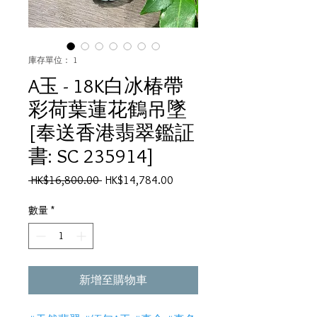
庫存單位： 1
A玉 - 18K白冰椿帶
彩荷葉蓮花鶴吊墜
[奉送香港翡翠鑑証
書: SC 235914]
一
促
 HK$16,800.00 
HK$14,784.00
般
銷
價
價
數量
*
格
格
新增至購物車