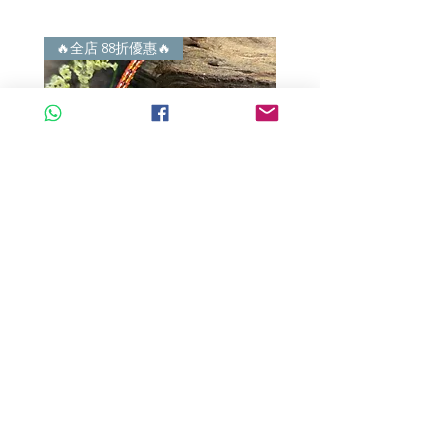
正行內批發價。
4) 世襲經營，經驗豐富。不是學院派，
謝絕紙上談兵。
🔥全店 88折優惠🔥
🔥全店 88折優惠🔥
A玉 - 冰紫羅蘭路路通 (R-33560)
A玉 - 冰紫羅蘭路路通 (R-3
一般價格
促銷價格
一般價格
HK$680.00
HK$598.40
HK$980.00
新增至購物車