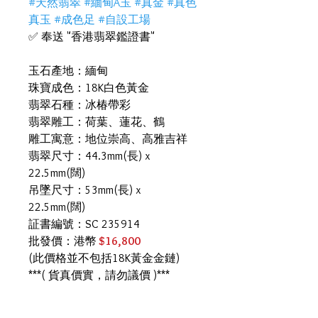
#天然翡翠 #緬甸A玉 #真金 #真色
真玉 #成色足 #自設工場
✅ 奉送 "香港翡翠鑑證書"
玉石產地：緬甸
珠寶成色：18K白色黃金
翡翠石種：冰椿帶彩
翡翠雕工：荷葉、蓮花、鶴
雕工寓意：地位崇高、高雅吉祥
翡翠尺寸：44.3mm(長) x
22.5mm(闊)
吊墜尺寸：53mm(長) x
22.5mm(闊)
証書編號：SC 235914
批發價：港幣
$16,800
(此價格並不包括18K黃金金鏈)
***( 貨真價實，請勿議價 )***