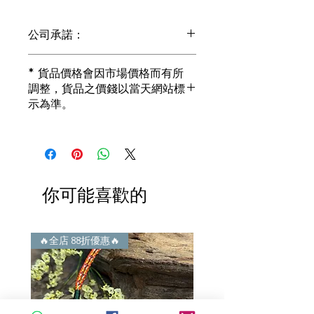
公司承諾：
1) 全部珠寶都是正貨丶真品。冇加膠！
* 貨品價格會因市場價格而有所
冇加色！冇化妝！
調整，貨品之價錢以當天網站標
i) 所有已鑲玉器珠寶丶玉鐲丶擺件皆 奉
示為準。
送 [香港翡翠鑑証書]
2) 全部已鑲珠寶都係100%真金丶100%
真鑽。
i) 成色足。冇鍍金！冇包金！冇假金！
3) 顧客所花費一分一毫全部都是珠寶本
身應有價值。
你可能喜歡的
i) 無佣金！無租金！無買手費！真真正
正行內批發價。
4) 世襲經營，經驗豐富。不是學院派，
謝絕紙上談兵。
🔥全店 88折優惠🔥
🔥全店 88折優惠🔥