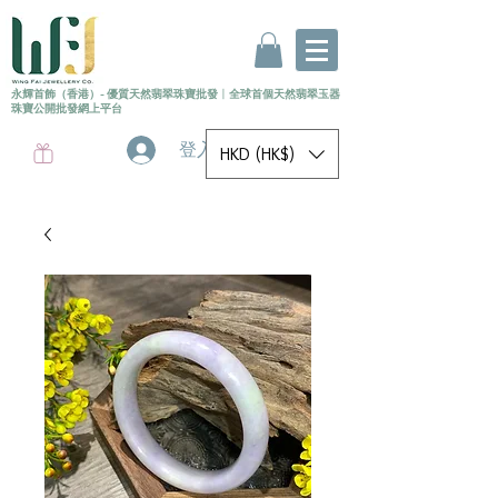
永輝首飾（香港）- 優質天然翡翠珠寶批發
〡
全球首個
天然
翡翠玉器
珠寶公開批發網上平台
登入
HKD (HK$)