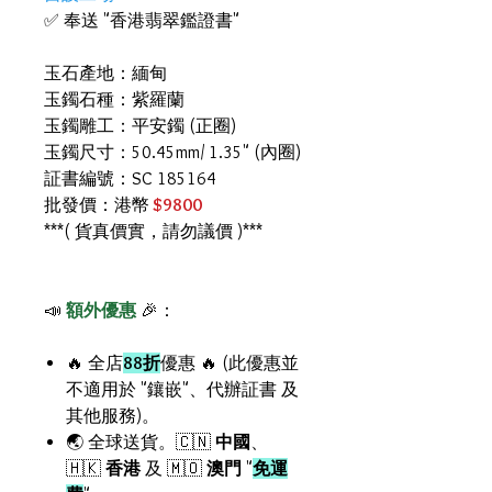
✅ 奉送 "香港翡翠鑑證書"
玉石產地：緬甸
玉鐲石種：紫羅蘭
玉鐲雕工：平安鐲 (正圈)
玉鐲尺寸：50.45mm/ 1.35" (內圈)
証書編號：SC 185164
批發價：港幣
$9800
***( 貨真價實，請勿議價 )***
📣
額外優惠
🎉：
🔥 全店
88折
優惠 🔥 (此優惠並
不適用於 "鑲嵌"、代辦証書 及
其他服務)。
🌏 全球送貨。🇨🇳
中國
、
🇭🇰
香港
及 🇲🇴
澳門
"
免運