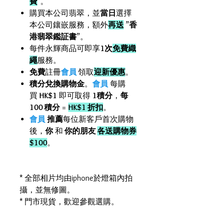
費
"。
購買本公司翡翠，並
當日
選擇
本公司鑲嵌服務，額外
再送
”
香
港翡翠鑑証書
”。
每件永輝商品可即享
1次
免費織
繩
服務。
免費
註冊
會員
領取
迎新優惠
。
積分兌換購物金
。
會員
每購
買
HK$1
即可取得
1積分
，
每
100 積分
=
HK$1 折扣
。
會員
推薦
每位新客戶首次購物
後，
你
和
你的朋友
各送購物券
$100
。
* 全部相片均由iphone於燈箱內拍
攝，並無修圖。
* 門市現貨，歡迎參觀選購。