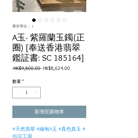
庫存單位： 1
A玉- 紫羅蘭玉鐲(正
圈) [奉送香港翡翠
鑑証書: SC 185164]
一
促
 HK$9,800.00 
HK$8,624.00
般
銷
價
價
數量
*
格
格
新增至購物車
#天然翡翠 #緬甸A玉 #真色真玉 #
自設工場