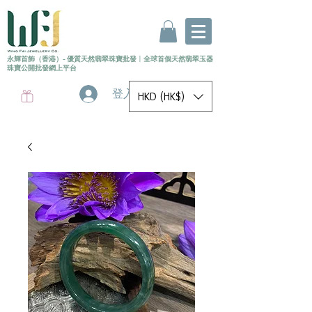
永輝首飾（香港）- 優質天然翡翠珠寶批發
〡
全球首個
天然
翡翠玉器
珠寶公開批發網上平台
登入
HKD (HK$)