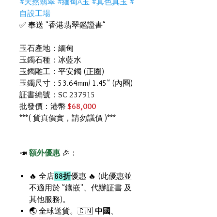
#天然翡翠 #緬甸A玉 #真色真玉 #
自設工場
✅ 奉送 "香港翡翠鑑證書"
玉石產地：緬甸
玉鐲石種：冰藍水
玉鐲雕工：平安鐲 (正圈)
玉鐲尺寸：53.64mm/ 1.45" (內圈)
証書編號：SC 237915
批發價：港幣
$68,000
***( 貨真價實，請勿議價 )***
📣
額外優惠
🎉：
🔥 全店
88折
優惠 🔥 (此優惠並
不適用於 "鑲嵌"、代辦証書 及
其他服務)。
🌏 全球送貨。🇨🇳
中國
、