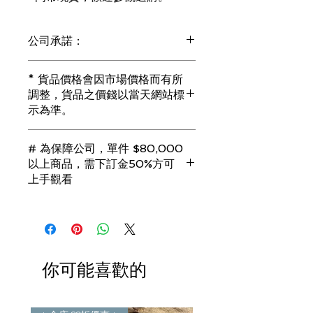
公司承諾：
1) 全部珠寶都是正貨丶真品。冇加膠！
* 貨品價格會因市場價格而有所
冇加色！冇化妝！
調整，貨品之價錢以當天網站標
i) 所有已鑲玉器珠寶丶玉鐲丶擺件皆 奉
示為準。
送 [香港翡翠鑑証書]
2) 全部已鑲珠寶都係100%真金丶100%
真鑽。
# 為保障公司，單件 $80,000
i) 成色足。冇鍍金！冇包金！冇假金！
以上商品，需下訂金50%方可
3) 顧客所花費一分一毫全部都是珠寶本
上手觀看
身應有價值。
i) 無佣金！無租金！無買手費！真真正
若未能完成交易，訂金將會全額退回。
正行內批發價。
（訂金只接受 現金 或 信用卡）
4) 世襲經營，經驗豐富。不是學院派，
謝絕紙上談兵。
你可能喜歡的