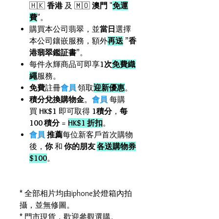
🇭🇰
香港
及 🇲🇴
澳門
"
免運
費
"。
購買本公司翡翠，並
當日
選擇
本公司鑲嵌服務，額外
再送
”
香
港翡翠鑑証書
”。
每件永輝商品可即享
1次
免費織
繩
服務。
免費
註冊
會員
領取
迎新優惠
。
積分兌換購物金
。
會員
每購
買
HK$1
即可取得
1積分
，
每
100 積分
=
HK$1 折扣
。
會員
推薦
每位新客戶首次購物
後，
你
和
你的朋友
各送購物券
$100
。
* 全部相片均由iphone於燈箱內拍
攝，並無修圖。
* 門市現貨，歡迎參觀選購。