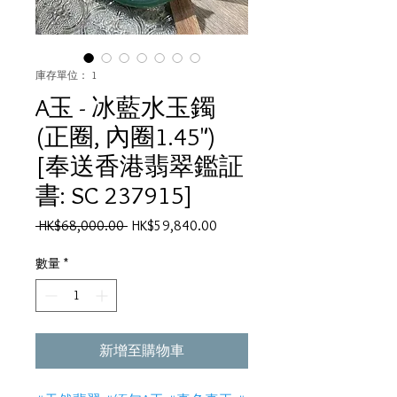
庫存單位： 1
A玉 - 冰藍水玉鐲
(正圈, 內圈1.45")
[奉送香港翡翠鑑証
書: SC 237915]
一
促
 HK$68,000.00 
HK$59,840.00
般
銷
價
價
數量
*
格
格
新增至購物車