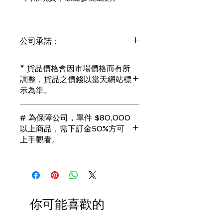
公司承諾：
1) 全部珠寶都是正貨丶真品。冇加膠！
* 貨品價格會因市場價格而有所
冇加色！冇化妝！
調整，貨品之價錢以當天網站標
i) 所有已鑲玉器珠寶丶玉鐲丶擺件皆 奉
示為準。
送 [香港翡翠鑑証書]
2) 全部已鑲珠寶都係100%真金丶100%
真鑽。
# 為保障公司，單件 $80,000
i) 成色足。冇鍍金！冇包金！冇假金！
以上商品，需下訂金50%方可
3) 顧客所花費一分一毫全部都是珠寶本
上手觀看。
身應有價值。
i) 無佣金！無租金！無買手費！真真正
若未能完成交易，訂金將會全額退回。
正行內批發價。
（訂金只接受 現金 或 信用卡）
4) 世襲經營，經驗豐富。不是學院派，
謝絕紙上談兵。
你可能喜歡的