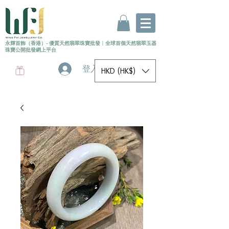
永輝首飾（香港）- 優質天然翡翠珠寶批發
〡
全球首個
天然
翡翠玉器
珠寶公開批發網上平台
登入
HKD (HK$)