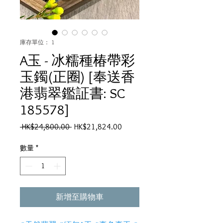
庫存單位： 1
A玉 - 冰糯種椿帶彩
玉鐲(正圈) [奉送香
港翡翠鑑証書: SC
185578]
一
促
 HK$24,800.00 
HK$21,824.00
般
銷
價
價
數量
*
格
格
新增至購物車