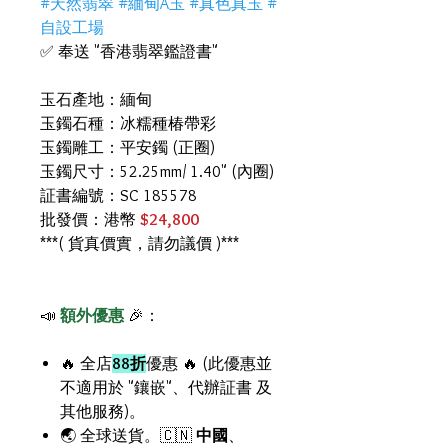
#天然翡翠 #緬甸A玉 #真色真玉 #
自設工場
✅ 奉送 "香港翡翠鑑證書"
玉石產地：緬甸
玉鐲石種：冰糯種椿帶彩
玉鐲雕工：平安鐲 (正圈)
玉鐲尺寸：52.25mm/ 1.40" (內圈)
証書編號：SC 185578
批發價：港幣
$24,800
***( 貨真價實，請勿議價 )***
📣
額外優惠
🎉：
🔥 全店
88折
優惠 🔥 (此優惠並
不適用於 "鑲嵌"、代辦証書 及
其他服務)。
🌏 全球送貨。🇨🇳
中國
、