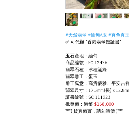
#天然翡翠 #緬甸A玉 #真色真
✅ 可代辦 "香港翡翠鑑証書"
玉石產地：緬甸
商品編號：EG-12436
翡翠石種：冰種滿綠
翡翠雕工：蛋玉
雕工寓意：高貴優雅、平安吉
翡翠尺寸：17.5mm(長) x 12.8m
証書編號：SC 111923
批發價：港幣
$168,000
***( 貨真價實，請勿議價 )***