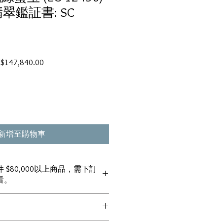
翠鑑証書: SC
促
K$147,840.00
銷
價
格
新增至購物車
 $80,000以上商品，需下訂
看。
金將會全額退回。
 信用卡）