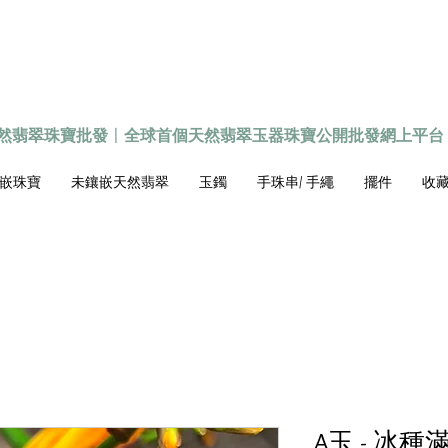
天然翡翠珠寶批發
〡
全球首個
天然
翡翠玉器珠寶公開批發網上平台
嵌珠寶
未鑲嵌天然翡翠
玉鐲
手珠串/ 手繩
擺件
收藏級
A玉 - 冰種滿