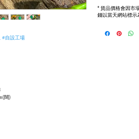
1) 全部珠寶都是正
* 貨品價格會因
i) 所有已鑲玉器珠寶
錢以當天網站標示
書]
2) 全部已鑲珠寶都係1
i) 成色足。冇鍍金
3) 顧客所花費一分
玉 #自設工場
i) 無佣金！無租金
4) 世襲經營，經驗
祥
m(闊)