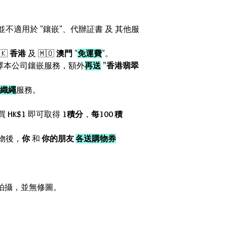
惠並不適用於 "鑲嵌"、代辦証書 及 其他服
🇰
香港
及 🇲🇴
澳門
"
免運費
"。
擇本公司鑲嵌服務，額外
再送
”
香港翡翠
織繩
服務。
。
買
HK$1
即可取得
1積分
，
每100 積
物後，
你
和
你的朋友
各送購物券
箱內拍攝，並無修圖。