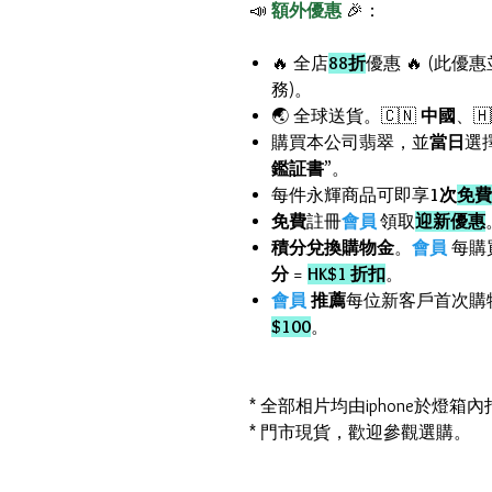
📣
額外優惠
🎉：
🔥 全店
88折
優惠 🔥 (此優
務)。
🌏 全球送貨。🇨🇳
中國
、🇭
購買本公司翡翠，並
當日
選
鑑証書
”。
每件永輝商品可即享
1次
免費
免費
註冊
會員
領取
迎新優惠
積分兌換購物金
。
會員
每購
分
=
HK$1 折扣
。
會員
推薦
每位新客戶首次購
$100
。
* 全部相片均由iphone於燈
* 門市現貨，歡迎參觀選購。