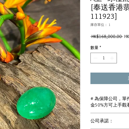
[奉送香港翡
111923]
庫存單位： 1
一
 HK$168,000.00 
H
般
數量
*
價
格
# 為保障公司，單件
金50%方可上手觀
若未能完成交易，訂
公司承諾：
（訂金只接受 現金 或