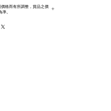
貨丶真品。冇加膠！冇加色！冇化妝！
市場價格而有所調整，貨品之價
丶玉鐲丶擺件皆 奉送 [香港翡翠鑑証
為準。
00%真金丶100%真鑽。
！冇包金！冇假金！
一毫全部都是珠寶本身應有價值。
！無買手費！真真正正行內批發價。
豐富。不是學院派，謝絕紙上談兵。