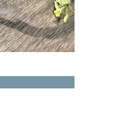
A玉 - 冰紫羅蘭路路通 (R-3356
一般價格
促銷價格
HK$980.00
HK$862.40