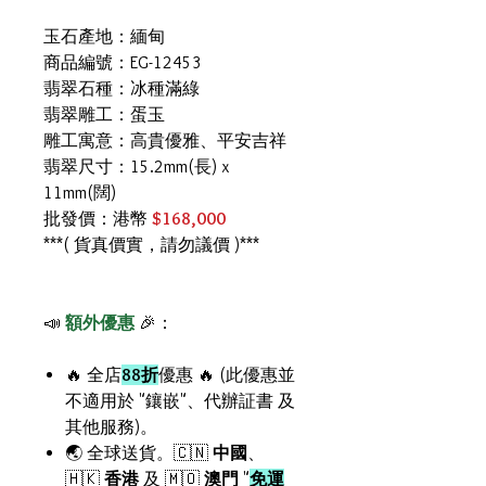
玉石產地：緬甸
商品編號：EG-12453
翡翠石種：冰種滿綠
翡翠雕工：蛋玉
雕工寓意：高貴優雅、平安吉祥
翡翠尺寸：15.2mm(長) x
11mm(闊)
批發價：港幣
$168,000
***( 貨真價實，請勿議價 )***
📣
額外優惠
🎉：
🔥 全店
88折
優惠 🔥 (此優惠並
不適用於 "鑲嵌"、代辦証書 及
其他服務)。
🌏 全球送貨。🇨🇳
中國
、
🇭🇰
香港
及 🇲🇴
澳門
"
免運