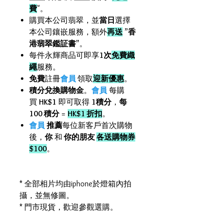
費
"。
購買本公司翡翠，並
當日
選擇
本公司鑲嵌服務，額外
再送
”
香
港翡翠鑑証書
”。
每件永輝商品可即享
1次
免費織
繩
服務。
免費
註冊
會員
領取
迎新優惠
。
積分兌換購物金
。
會員
每購
買
HK$1
即可取得
1積分
，
每
100 積分
=
HK$1 折扣
。
會員
推薦
每位新客戶首次購物
後，
你
和
你的朋友
各送購物券
$100
。
* 全部相片均由iphone於燈箱內拍
攝，並無修圖。
* 門市現貨，歡迎參觀選購。