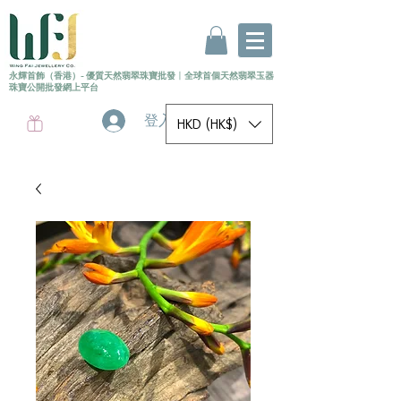
永輝首飾（香港）- 優質天然翡翠珠寶批發
〡
全球首個
天然
翡翠玉器
珠寶公開批發網上平台
登入
HKD (HK$)