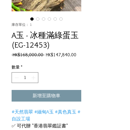
庫存單位： 1
A玉 - 冰種滿綠蛋玉
(EG-12453)
一
促
 HK$168,000.00 
HK$147,840.00
般
銷
價
價
數量
*
格
格
新增至購物車
#天然翡翠 #緬甸A玉 #真色真玉 #
自設工場
✅ 可代辦 "香港翡翠鑑証書"