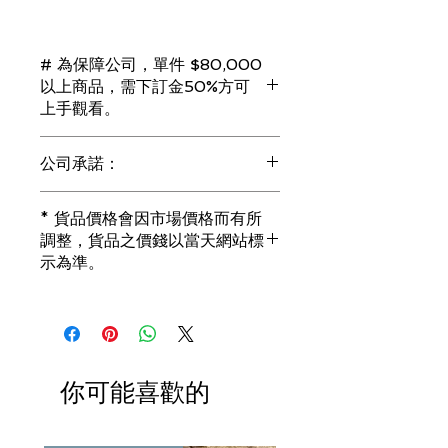
# 為保障公司，單件 $80,000
以上商品，需下訂金50%方可
上手觀看。
若未能完成交易，訂金將會全額退回。
公司承諾：
（訂金只接受 現金 或 信用卡）
1) 全部珠寶都是正貨丶真品。冇加膠！
* 貨品價格會因市場價格而有所
冇加色！冇化妝！
調整，貨品之價錢以當天網站標
i) 所有已鑲玉器珠寶丶玉鐲丶擺件皆 奉
示為準。
送 [香港翡翠鑑証書]
2) 全部已鑲珠寶都係100%真金丶100%
真鑽。
i) 成色足。冇鍍金！冇包金！冇假金！
3) 顧客所花費一分一毫全部都是珠寶本
身應有價值。
你可能喜歡的
i) 無佣金！無租金！無買手費！真真正
正行內批發價。
4) 世襲經營，經驗豐富。不是學院派，