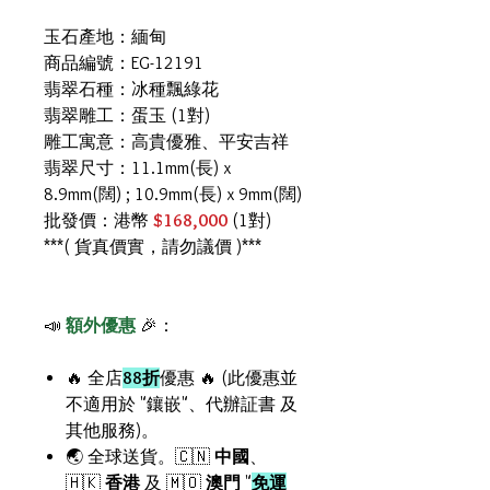
玉石產地：緬甸
商品編號：EG-12191
翡翠石種：冰種飄綠花
翡翠雕工：蛋玉 (1對)
雕工寓意：高貴優雅、平安吉祥
翡翠尺寸：11.1mm(長) x
8.9mm(闊) ; 10.9mm(長) x 9mm(闊)
批發價：港幣
$168,000
(1對)
***( 貨真價實，請勿議價 )***
📣
額外優惠
🎉：
🔥 全店
88折
優惠 🔥 (此優惠並
不適用於 "鑲嵌"、代辦証書 及
其他服務)。
🌏 全球送貨。🇨🇳
中國
、
🇭🇰
香港
及 🇲🇴
澳門
"
免運