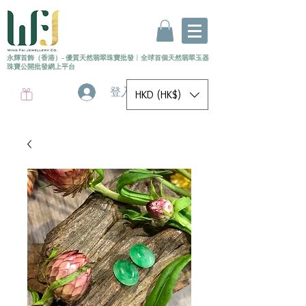
永輝首飾（香港）- 優質天然翡翠珠寶批發
〡
全球首個
天然
翡翠玉器
珠寶公開批發網上平台
登入
HKD (HK$)