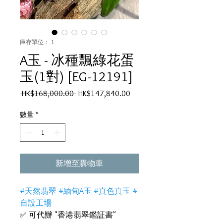
庫存單位： 1
A玉 - 冰種飄綠花蛋
玉(1對) [EG-12191]
一
促
 HK$168,000.00 
HK$147,840.00
般
銷
價
價
數量
*
格
格
新增至購物車
#天然翡翠 #緬甸A玉 #真色真玉 #
自設工場
✅ 可代辦 "香港翡翠鑑証書"