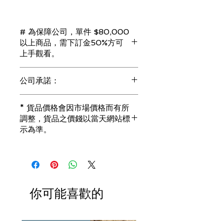
# 為保障公司，單件 $80,000
以上商品，需下訂金50%方可
上手觀看。
若未能完成交易，訂金將會全額退回。
公司承諾：
（訂金只接受 現金 或 信用卡）
1) 全部珠寶都是正貨丶真品。冇加膠！
* 貨品價格會因市場價格而有所
冇加色！冇化妝！
調整，貨品之價錢以當天網站標
i) 所有已鑲玉器珠寶丶玉鐲丶擺件皆 奉
示為準。
送 [香港翡翠鑑証書]
2) 全部已鑲珠寶都係100%真金丶100%
真鑽。
i) 成色足。冇鍍金！冇包金！冇假金！
3) 顧客所花費一分一毫全部都是珠寶本
身應有價值。
你可能喜歡的
i) 無佣金！無租金！無買手費！真真正
正行內批發價。
4) 世襲經營，經驗豐富。不是學院派，