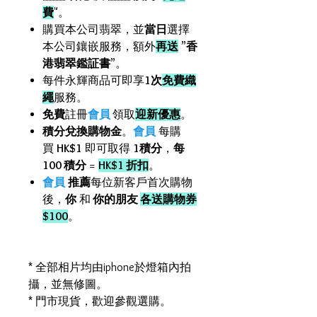
費
"。
購買本公司翡翠，並
當日
選擇
本公司鑲嵌服務，額外
再送
”
香
港翡翠鑑証書
”。
每件永輝商品可即享
1次
免費織
繩
服務。
免費
註冊
會員
領取
迎新優惠
。
積分兌換購物金
。
會員
每購
買
HK$1
即可取得
1積分
，
每
100 積分
=
HK$1 折扣
。
會員
推薦
每位新客戶首次購物
後，
你
和
你的朋友
各送購物券
$100
。
* 全部相片均由iphone於燈箱內拍
攝，並無修圖。
* 門市現貨，歡迎參觀選購。