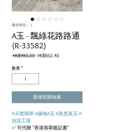
庫存單位： 1
A玉 - 飄綠花路路通
(R-33582)
一
促
 HK$980.00 
HK$862.40
般
銷
價
價
數量
*
格
格
新增至購物車
#天然翡翠 #緬甸A玉 #真色真玉 #
自設工場
✅ 可代辦 "香港翡翠鑑証書"