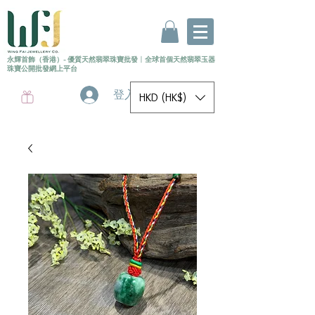
永輝首飾（香港）- 優質天然翡翠珠寶批發
〡
全球首個
天然
翡翠玉器
珠寶公開批發網上平台
登入
HKD (HK$)