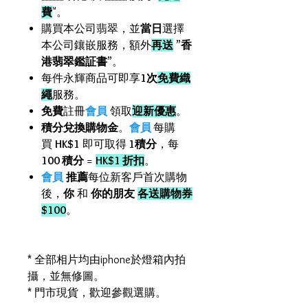
費
"。
購買本公司翡翠，並
當日
選擇
本公司鑲嵌服務，額外
再送
”
香
港翡翠鑑証書
”。
每件永輝商品可即享
1次
免費織
繩
服務。
免費
註冊
會員
領取
迎新優惠
。
積分兌換購物金
。
會員
每購
買
HK$1
即可取得
1積分
，每
100 積分
=
HK$1 折扣
。
會員
推薦
每位新客戶首次購物
後，
你
和
你的朋友
各送購物券
$100
。
* 全部相片均由iphone於燈箱內拍
攝，並無修圖。
* 門市現貨，歡迎參觀選購。