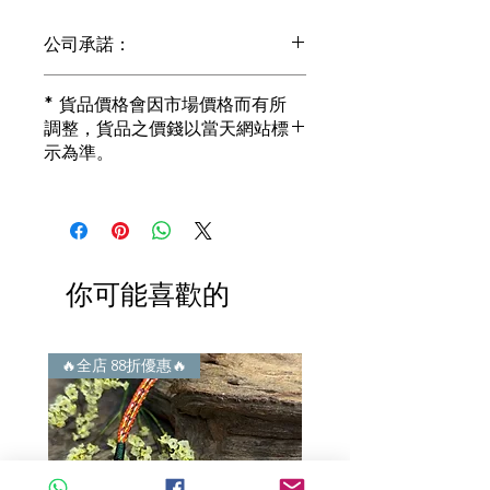
公司承諾：
1) 全部珠寶都是正貨丶真品。冇加膠！
* 貨品價格會因市場價格而有所
冇加色！冇化妝！
調整，貨品之價錢以當天網站標
i) 所有已鑲玉器珠寶丶玉鐲丶擺件皆 奉
示為準。
送 [香港翡翠鑑証書]
2) 全部已鑲珠寶都係100%真金丶100%
真鑽。
i) 成色足。冇鍍金！冇包金！冇假金！
3) 顧客所花費一分一毫全部都是珠寶本
身應有價值。
你可能喜歡的
i) 無佣金！無租金！無買手費！真真正
正行內批發價。
4) 世襲經營，經驗豐富。不是學院派，
謝絕紙上談兵。
🔥全店 88折優惠🔥
🔥全店 88折優惠🔥