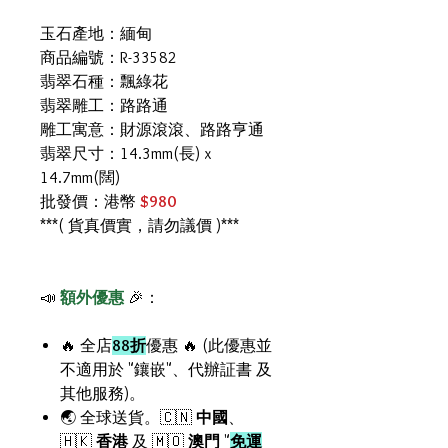
玉石產地：緬甸
商品編號：R-33582
翡翠石種：飄綠花
翡翠雕工：路路通
雕工寓意：財源滾滾、路路亨通
翡翠尺寸：14.3mm(長) x
14.7mm(闊)
批發價：港幣
$980
***( 貨真價實，請勿議價 )***
📣
額外優惠
🎉：
🔥 全店
88折
優惠 🔥 (此優惠並
不適用於 "鑲嵌"、代辦証書 及
其他服務)。
🌏 全球送貨。🇨🇳
中國
、
🇭🇰
香港
及 🇲🇴
澳門
"
免運