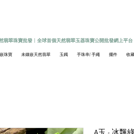
天然翡翠珠寶批發
〡
全球首個
天然
翡翠玉器珠寶公開批發網上平台
嵌珠寶
未鑲嵌天然翡翠
玉鐲
手珠串/ 手繩
擺件
收藏級
A玉 - 冰飄綠