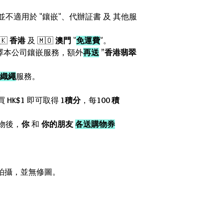
惠並不適用於 "鑲嵌"、代辦証書 及 其他服
🇰
香港
及 🇲🇴
澳門
"
免運費
"。
擇本公司鑲嵌服務，額外
再送
”
香港翡翠
織繩
服務。
。
買
HK$1
即可取得
1積分
，每
100 積
物後，
你
和
你的朋友
各送購物券
箱內拍攝，並無修圖。