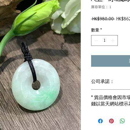
庫存單位： 1
一
 HK$980.00 
HK$86
般
數量
*
價
格
公司承諾：
1) 全部珠寶都是正
* 貨品價格會因
i) 所有已鑲玉器珠寶
錢以當天網站標示
書]
2) 全部已鑲珠寶都係1
i) 成色足。冇鍍金
3) 顧客所花費一分
i) 無佣金！無租金