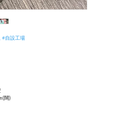
4) 世襲經營，經驗
玉 #自設工場
安
m(闊)