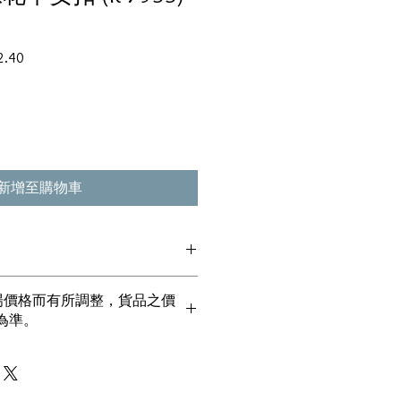
促
2.40
銷
價
格
新增至購物車
貨丶真品。冇加膠！冇加色！冇化妝！
市場價格而有所調整，貨品之價
丶玉鐲丶擺件皆 奉送 [香港翡翠鑑証
為準。
00%真金丶100%真鑽。
！冇包金！冇假金！
一毫全部都是珠寶本身應有價值。
！無買手費！真真正正行內批發價。