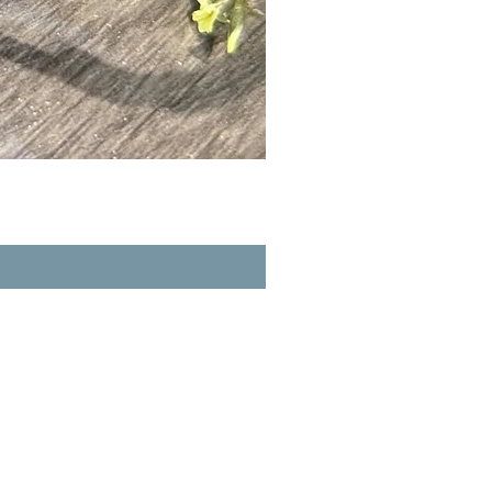
A玉 - 冰紫羅蘭路路通 (R-3356
一般價格
促銷價格
HK$980.00
HK$862.40