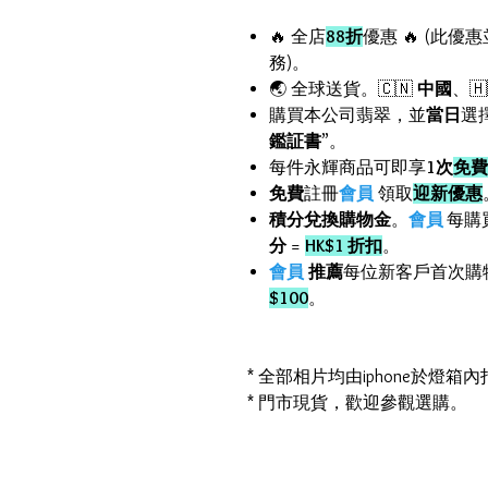
🔥 全店
88折
優惠 🔥 (此優
務)。
🌏 全球送貨。🇨🇳
中國
、🇭
購買本公司翡翠，並
當日
選
鑑証書
”。
每件永輝商品可即享
1次
免費
免費
註冊
會員
領取
迎新優惠
積分兌換購物金
。
會員
每購
分
=
HK$1 折扣
。
會員
推薦
每位新客戶首次購
$100
。
* 全部相片均由iphone於燈
* 門市現貨，歡迎參觀選購。