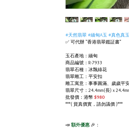
#天然翡翠 #緬甸A玉 #真色真
✅ 可代辦 "香港翡翠鑑証書"
玉石產地：緬甸
商品編號：R-7933
翡翠石種：冰飄綠花
翡翠雕工：平安扣
雕工寓意：事事圓滿、歲歲平
翡翠尺寸：24.4mm(長) x 24.4m
批發價：港幣
$980
***( 貨真價實，請勿議價 )***
📣
額外優惠
🎉：