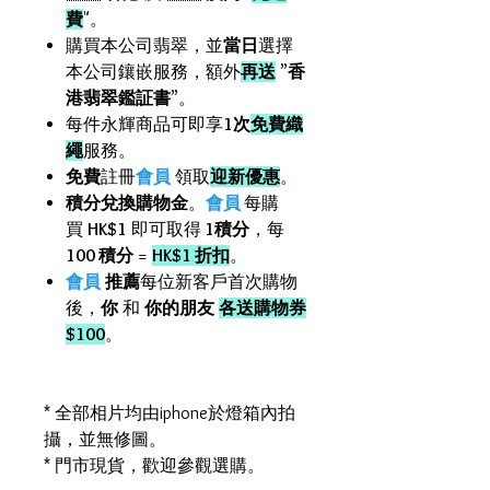
費
"。
購買本公司翡翠，並
當日
選擇
本公司鑲嵌服務，額外
再送
”
香
港翡翠鑑証書
”。
每件永輝商品可即享
1次
免費織
繩
服務。
免費
註冊
會員
領取
迎新優惠
。
積分兌換購物金
。
會員
每購
買
HK$1
即可取得
1積分
，每
100 積分
=
HK$1 折扣
。
會員
推薦
每位新客戶首次購物
後，
你
和
你的朋友
各送購物券
$100
。
* 全部相片均由iphone於燈箱內拍
攝，並無修圖。
* 門市現貨，歡迎參觀選購。