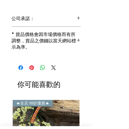
公司承諾：
1) 全部珠寶都是正貨丶真品。冇加膠！
* 貨品價格會因市場價格而有所
冇加色！冇化妝！
調整，貨品之價錢以當天網站標
i) 所有已鑲玉器珠寶丶玉鐲丶擺件皆 奉
示為準。
送 [香港翡翠鑑証書]
2) 全部已鑲珠寶都係100%真金丶100%
真鑽。
i) 成色足。冇鍍金！冇包金！冇假金！
3) 顧客所花費一分一毫全部都是珠寶本
身應有價值。
你可能喜歡的
i) 無佣金！無租金！無買手費！真真正
正行內批發價。
4) 世襲經營，經驗豐富。不是學院派，
謝絕紙上談兵。
🔥全店 88折優惠🔥
🔥全店 88折優惠🔥