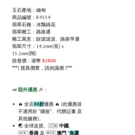
玉石產地：緬甸
商品編號：R-9154
翡翠石種：冰飄綠花
翡翠雕工：路路通
雕工寓意：財源滾滾、路路亨通
翡翠尺寸：14.1mm(長) x
15.1mm(闊)
批發價：港幣
$2800
***( 貨真價實，請勿議價 )***
📣
額外優惠
🎉：
🔥 全店
88折
優惠 🔥 (此優惠並
不適用於 "鑲嵌"、代辦証書 及
其他服務)。
🌏 全球送貨。🇨🇳
中國
、
🇭🇰
香港
及 🇲🇴
澳門
"
免運