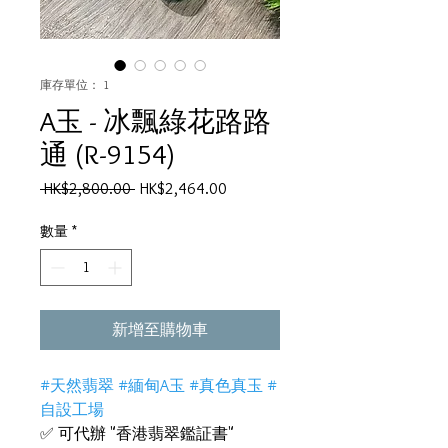
庫存單位： 1
A玉 - 冰飄綠花路路
通 (R-9154)
一
促
 HK$2,800.00 
HK$2,464.00
般
銷
價
價
數量
*
格
格
新增至購物車
#天然翡翠 #緬甸A玉 #真色真玉 #
自設工場
✅ 可代辦 "香港翡翠鑑証書"