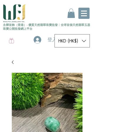
永輝首飾（香港）- 優質天然翡翠珠寶批發
〡
全球首個
天然
翡翠玉器
珠寶公開批發網上平台
登入
HKD (HK$)