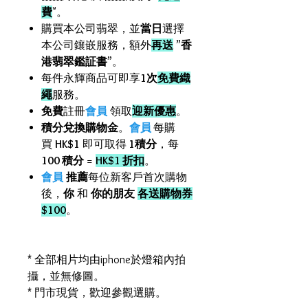
費
"。
購買本公司翡翠，並
當日
選擇
本公司鑲嵌服務，額外
再送
”
香
港翡翠鑑証書
”。
每件永輝商品可即享
1次
免費織
繩
服務。
免費
註冊
會員
領取
迎新優惠
。
積分兌換購物金
。
會員
每購
買
HK$1
即可取得
1積分
，每
100 積分
=
HK$1 折扣
。
會員
推薦
每位新客戶首次購物
後，
你
和
你的朋友
各送購物券
$100
。
* 全部相片均由iphone於燈箱內拍
攝，並無修圖。
* 門市現貨，歡迎參觀選購。