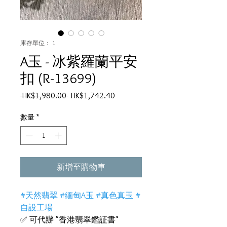
庫存單位： 1
A玉 - 冰紫羅蘭平安
扣 (R-13699)
一
促
 HK$1,980.00 
HK$1,742.40
般
銷
價
價
數量
*
格
格
新增至購物車
#天然翡翠 #緬甸A玉 #真色真玉 #
自設工場
✅ 可代辦 "香港翡翠鑑証書"