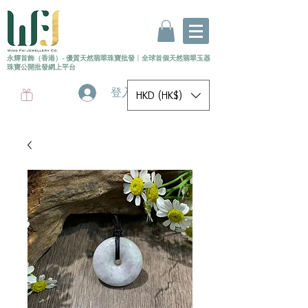
永輝首飾（香港）- 優質天然翡翠珠寶批發
〡
全球首個
天然
翡翠玉器
珠寶公開批發網上平台
登入
HKD (HK$)