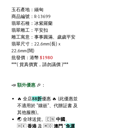
玉石產地：緬甸
商品編號：R-13699
翡翠石種：冰紫羅蘭
翡翠雕工：平安扣
雕工寓意：事事圓滿、歲歲平安
翡翠尺寸：22.6mm(長) x
22.6mm(闊)
批發價：港幣
$1980
***( 貨真價實，請勿議價 )***
📣
額外優惠
🎉：
🔥 全店
88折
優惠 🔥 (此優惠並
不適用於 "鑲嵌"、代辦証書 及
其他服務)。
🌏 全球送貨。🇨🇳
中國
、
🇭🇰
香港
及 🇲🇴
澳門
"
免運