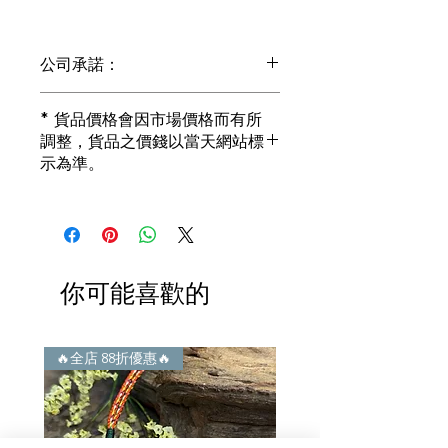
公司承諾：
1) 全部珠寶都是正貨丶真品。冇加膠！
* 貨品價格會因市場價格而有所
冇加色！冇化妝！
調整，貨品之價錢以當天網站標
i) 所有已鑲玉器珠寶丶玉鐲丶擺件皆 奉
示為準。
送 [香港翡翠鑑証書]
2) 全部已鑲珠寶都係100%真金丶100%
真鑽。
i) 成色足。冇鍍金！冇包金！冇假金！
3) 顧客所花費一分一毫全部都是珠寶本
身應有價值。
你可能喜歡的
i) 無佣金！無租金！無買手費！真真正
正行內批發價。
4) 世襲經營，經驗豐富。不是學院派，
謝絕紙上談兵。
🔥全店 88折優惠🔥
🔥全店 88折優惠🔥