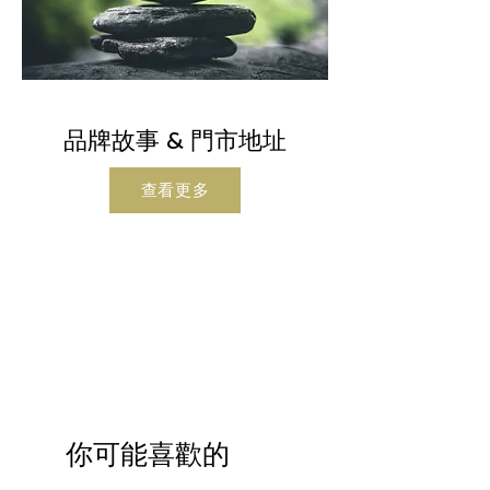
品牌故事 & 門市地址
查看更多
你可能喜歡的