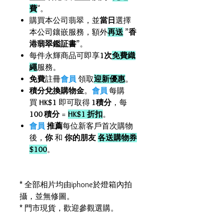
費
"。
購買本公司翡翠，並
當日
選擇
本公司鑲嵌服務，額外
再送
”
香
港翡翠鑑証書
”。
每件永輝商品可即享
1次
免費織
繩
服務。
免費
註冊
會員
領取
迎新優惠
。
積分兌換購物金
。
會員
每購
買
HK$1
即可取得
1積分
，每
100 積分
=
HK$1 折扣
。
會員
推薦
每位新客戶首次購物
後，
你
和
你的朋友
各送購物券
$100
。
* 全部相片均由iphone於燈箱內拍
攝，並無修圖。
* 門市現貨，歡迎參觀選購。