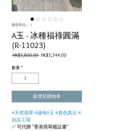
庫存單位： 1
A玉 - 冰種福祿圓滿
(R-11023)
一
促
 HK$3,800.00 
HK$3,344.00
般
銷
價
價
數量
*
格
格
新增至購物車
#天然翡翠 #緬甸A玉 #真色真玉 #
自設工場
✅ 可代辦 "香港翡翠鑑証書"