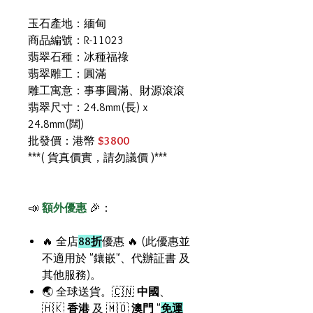
玉石產地：緬甸
商品編號：R-11023
翡翠石種：冰種福祿
翡翠雕工：圓滿
雕工寓意：事事圓滿、財源滾滾
翡翠尺寸：24.8mm(長) x
24.8mm(闊)
批發價：港幣
$3800
***( 貨真價實，請勿議價 )***
📣
額外優惠
🎉：
🔥 全店
88折
優惠 🔥 (此優惠並
不適用於 "鑲嵌"、代辦証書 及
其他服務)。
🌏 全球送貨。🇨🇳
中國
、
🇭🇰
香港
及 🇲🇴
澳門
"
免運