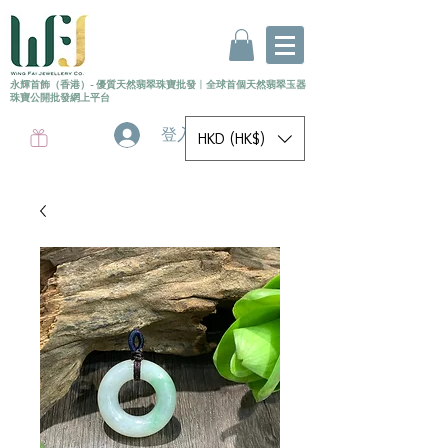
永輝首飾（香港）- 優質天然翡翠珠寶批發
〡
全球首個
天然
翡翠玉器
珠寶公開批發網上平台
登入
HKD (HK$)