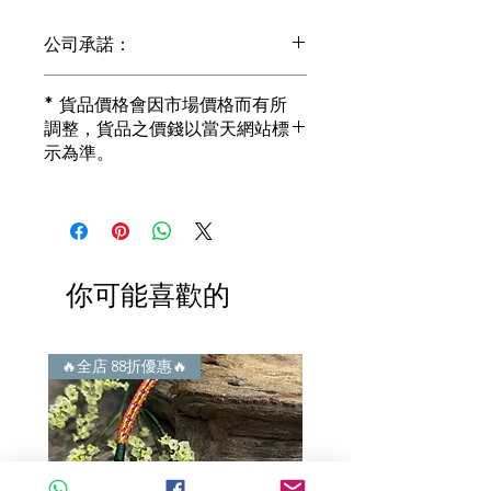
公司承諾：
1) 全部珠寶都是正貨丶真品。冇加膠！
* 貨品價格會因市場價格而有所
冇加色！冇化妝！
調整，貨品之價錢以當天網站標
i) 所有已鑲玉器珠寶丶玉鐲丶擺件皆 奉
示為準。
送 [香港翡翠鑑証書]
2) 全部已鑲珠寶都係100%真金丶100%
真鑽。
i) 成色足。冇鍍金！冇包金！冇假金！
3) 顧客所花費一分一毫全部都是珠寶本
身應有價值。
你可能喜歡的
i) 無佣金！無租金！無買手費！真真正
正行內批發價。
4) 世襲經營，經驗豐富。不是學院派，
謝絕紙上談兵。
🔥全店 88折優惠🔥
🔥全店 88折優惠🔥