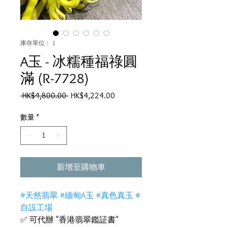
庫存單位： 1
A玉 - 冰糯種福祿圓
滿 (R-7728)
一
促
 HK$4,800.00 
HK$4,224.00
般
銷
價
價
數量
*
格
格
新增至購物車
#天然翡翠 #緬甸A玉 #真色真玉 #
自設工場
✅ 可代辦 "香港翡翠鑑証書"