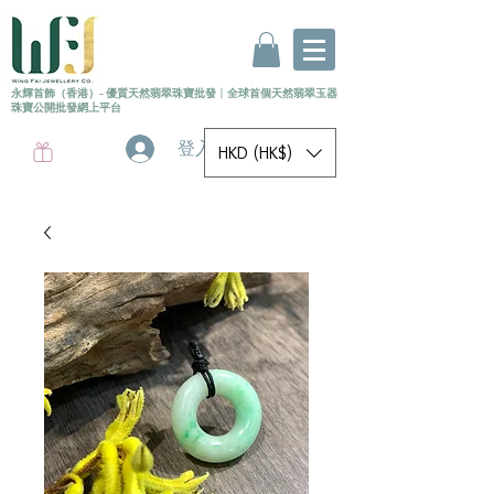
永輝首飾（香港）- 優質天然翡翠珠寶批發
〡
全球首個
天然
翡翠玉器
珠寶公開批發網上平台
登入
HKD (HK$)