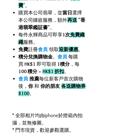
費
"。
購買本公司翡翠，並
當日
選擇
本公司鑲嵌服務，額外
再送
”
香
港翡翠鑑証書
”。
每件永輝商品可即享
1次
免費織
繩
服務。
免費
註冊
會員
領取
迎新優惠
。
積分兌換購物金
。
會員
每購
買
HK$1
即可取得
1積分
，每
100 積分
=
HK$1 折扣
。
會員
推薦
每位新客戶首次購物
後，
你
和
你的朋友
各送購物券
$100
。
* 全部相片均由iphone於燈箱內拍
攝，並無修圖。
* 門市現貨，歡迎參觀選購。