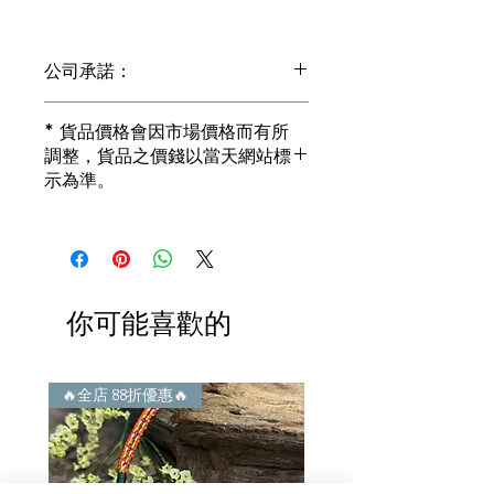
公司承諾：
1) 全部珠寶都是正貨丶真品。冇加膠！
* 貨品價格會因市場價格而有所
冇加色！冇化妝！
調整，貨品之價錢以當天網站標
i) 所有已鑲玉器珠寶丶玉鐲丶擺件皆 奉
示為準。
送 [香港翡翠鑑証書]
2) 全部已鑲珠寶都係100%真金丶100%
真鑽。
i) 成色足。冇鍍金！冇包金！冇假金！
3) 顧客所花費一分一毫全部都是珠寶本
身應有價值。
你可能喜歡的
i) 無佣金！無租金！無買手費！真真正
正行內批發價。
4) 世襲經營，經驗豐富。不是學院派，
謝絕紙上談兵。
🔥全店 88折優惠🔥
🔥全店 88折優惠🔥