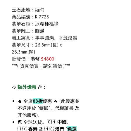
玉石產地：緬甸
商品編號：R-7728
翡翠石種：冰糯種福祿
翡翠雕工：圓滿
雕工寓意：事事圓滿、財源滾滾
翡翠尺寸：26.3mm(長) x
26.3mm(闊)
批發價：港幣
$4800
***( 貨真價實，請勿議價 )***
📣
額外優惠
🎉：
🔥 全店
88折
優惠 🔥 (此優惠並
不適用於 "鑲嵌"、代辦証書 及
其他服務)。
🌏 全球送貨。🇨🇳
中國
、
🇭🇰
香港
及 🇲🇴
澳門
"
免運