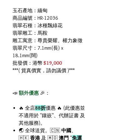
玉石產地：緬甸
商品編號：HR-12036
翡翠石種：冰種飄綠花
翡翠雕工：馬鞍
雕工寓意：尊貴榮耀、權力象徵
翡翠尺寸：7.1mm(長) x
18.1mm(闊)
批發價：港幣
$19,000
***( 貨真價實，請勿議價 )***
📣
額外優惠
🎉：
🔥 全店
88折
優惠 🔥 (此優惠並
不適用於 "鑲嵌"、代辦証書 及
其他服務)。
🌏 全球送貨。🇨🇳
中國
、
🇭🇰
香港
及 🇲🇴
澳門
"
免運