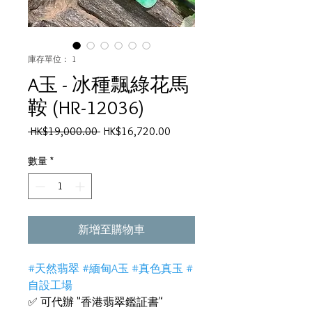
庫存單位： 1
A玉 - 冰種飄綠花馬
鞍 (HR-12036)
一
促
 HK$19,000.00 
HK$16,720.00
般
銷
價
價
數量
*
格
格
新增至購物車
#天然翡翠 #緬甸A玉 #真色真玉 #
自設工場
✅ 可代辦 "香港翡翠鑑証書"