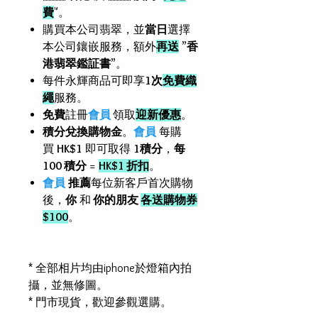
費
"。
購買本公司翡翠，並
當日
選擇
本公司鑲嵌服務，額外
再送
”
香
港翡翠鑑証書
”。
每件永輝商品可即享
1次
免費織
繩
服務。
免費
註冊
會員
領取
迎新優惠
。
積分兌換購物金
。
會員
每購
買
HK$1
即可取得
1積分
，
每
100 積分
=
HK$1 折扣
。
會員
推薦
每位新客戶首次購物
後，
你
和
你的朋友
各送購物券
$100
。
* 全部相片均由iphone於燈箱內拍
攝，並無修圖。
* 門市現貨，歡迎參觀選購。