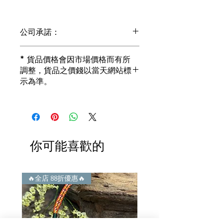
公司承諾：
1) 全部珠寶都是正貨丶真品。冇加膠！
* 貨品價格會因市場價格而有所
冇加色！冇化妝！
調整，貨品之價錢以當天網站標
i) 所有已鑲玉器珠寶丶玉鐲丶擺件皆 奉
示為準。
送 [香港翡翠鑑証書]
2) 全部已鑲珠寶都係100%真金丶100%
真鑽。
i) 成色足。冇鍍金！冇包金！冇假金！
3) 顧客所花費一分一毫全部都是珠寶本
身應有價值。
你可能喜歡的
i) 無佣金！無租金！無買手費！真真正
正行內批發價。
4) 世襲經營，經驗豐富。不是學院派，
謝絕紙上談兵。
🔥全店 88折優惠🔥
🔥全店 88折優惠🔥