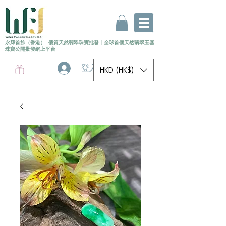
永輝首飾（香港）- 優質天然翡翠珠寶批發
〡
全球首個
天然
翡翠玉器
珠寶公開批發網上平台
登入
HKD (HK$)