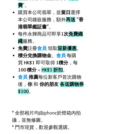
費
"。
購買本公司翡翠，並
當日
選擇
本公司鑲嵌服務，額外
再送
”
香
港翡翠鑑証書
”。
每件永輝商品可即享
1次
免費織
繩
服務。
免費
註冊
會員
領取
迎新優惠
。
積分兌換購物金
。
會員
每購
買
HK$1
即可取得
1積分
，每
100 積分
=
HK$1 折扣
。
會員
推薦
每位新客戶首次購物
後，
你
和
你的朋友
各送購物券
$100
。
* 全部相片均由iphone於燈箱內拍
攝，並無修圖。
* 門市現貨，歡迎參觀選購。