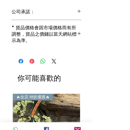
公司承諾：
1) 全部珠寶都是正貨丶真品。冇加膠！
* 貨品價格會因市場價格而有所
冇加色！冇化妝！
調整，貨品之價錢以當天網站標
i) 所有已鑲玉器珠寶丶玉鐲丶擺件皆 奉
示為準。
送 [香港翡翠鑑証書]
2) 全部已鑲珠寶都係100%真金丶100%
真鑽。
i) 成色足。冇鍍金！冇包金！冇假金！
3) 顧客所花費一分一毫全部都是珠寶本
身應有價值。
你可能喜歡的
i) 無佣金！無租金！無買手費！真真正
正行內批發價。
4) 世襲經營，經驗豐富。不是學院派，
謝絕紙上談兵。
🔥全店 88折優惠🔥
🔥全店 88折優惠🔥