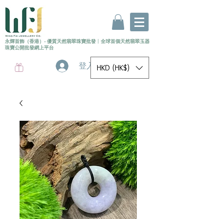
永輝首飾（香港）- 優質天然翡翠珠寶批發
〡
全球首個
天然
翡翠玉器
珠寶公開批發網上平台
登入
HKD (HK$)