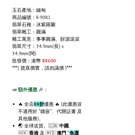
玉石產地：緬甸
商品編號：R-9081
翡翠石種：冰紫羅蘭
翡翠雕工：圓滿
雕工寓意：事事圓滿、財源滾滾
翡翠尺寸：34.9mm(長) x
34.9mm(闊)
批發價：港幣
$8600
***( 貨真價實，請勿議價 )***
📣
額外優惠
🎉：
🔥 全店
88折
優惠 🔥 (此優惠並
不適用於 "鑲嵌"、代辦証書 及
其他服務)。
🌏 全球送貨。🇨🇳
中國
、
🇭🇰
香港
及 🇲🇴
澳門
"
免運