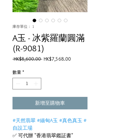
庫存單位： 1
A玉 - 冰紫羅蘭圓滿
(R-9081)
一
促
 HK$8,600.00 
HK$7,568.00
般
銷
價
價
數量
*
格
格
新增至購物車
#天然翡翠 #緬甸A玉 #真色真玉 #
自設工場
✅ 可代辦 "香港翡翠鑑証書"