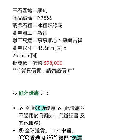
玉石產地：緬甸
商品編號：P-7838
翡翠石種：冰種飄綠花
翡翠雕工：觀音
雕工寓意：事事順心丶康樂吉祥
翡翠尺寸：45.8mm(長) x
26.5mm(闊)
批發價：港幣
$58,000
***( 貨真價實，請勿議價 )***
📣
額外優惠
🎉：
🔥 全店
88折
優惠 🔥 (此優惠並
不適用於 "鑲嵌"、代辦証書 及
其他服務)。
🌏 全球送貨。🇨🇳
中國
、
🇭🇰
香港
及 🇲🇴
澳門
"
免運