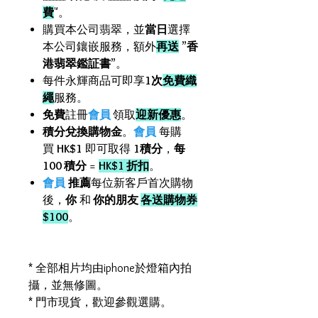
費
"。
購買本公司翡翠，並
當日
選擇
本公司鑲嵌服務，額外
再送
”
香
港翡翠鑑証書
”。
每件永輝商品可即享
1次
免費織
繩
服務。
免費
註冊
會員
領取
迎新優惠
。
積分兌換購物金
。
會員
每購
買
HK$1
即可取得
1積分
，
每
100 積分
=
HK$1 折扣
。
會員
推薦
每位新客戶首次購物
後，
你
和
你的朋友
各送購物券
$100
。
* 全部相片均由iphone於燈箱內拍
攝，並無修圖。
* 門市現貨，歡迎參觀選購。