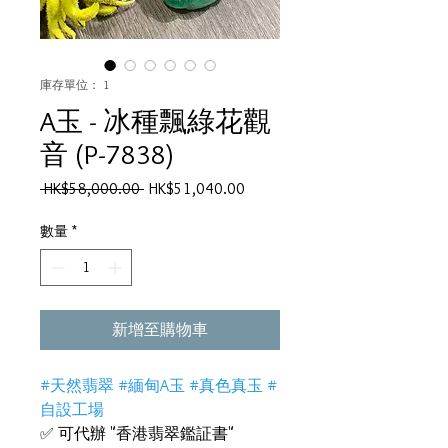
庫存單位： 1
A玉 - 冰種飄綠花觀
音 (P-7838)
一
促
 HK$58,000.00 
HK$51,040.00
般
銷
價
價
數量
*
格
格
新增至購物車
#天然翡翠 #緬甸A玉 #真色真玉 #
自設工場
✅ 可代辦 "香港翡翠鑑証書"