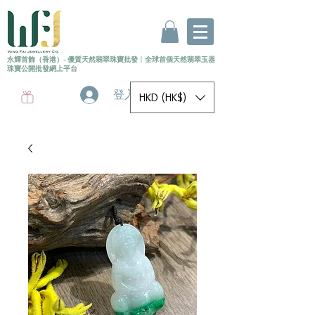
永輝首飾（香港）- 優質天然翡翠珠寶批發
〡
全球首個
天然
翡翠玉器
珠寶公開批發網上平台
登入
HKD (HK$)