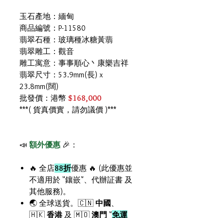
玉石產地：緬甸
商品編號：P-11580
翡翠石種：玻璃種冰糖黃翡
翡翠雕工：觀音
雕工寓意：事事順心丶康樂吉祥
翡翠尺寸：53.9mm(長) x
23.8mm(闊)
批發價：港幣
$168,000
***( 貨真價實，請勿議價 )***
📣
額外優惠
🎉：
🔥 全店
88折
優惠 🔥 (此優惠並
不適用於 "鑲嵌"、代辦証書 及
其他服務)。
🌏 全球送貨。🇨🇳
中國
、
🇭🇰
香港
及 🇲🇴
澳門
"
免運