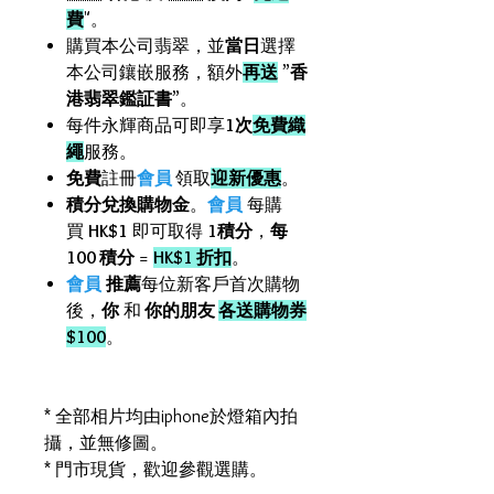
費
"。
購買本公司翡翠，並
當日
選擇
本公司鑲嵌服務，額外
再送
”
香
港翡翠鑑証書
”。
每件永輝商品可即享
1次
免費織
繩
服務。
免費
註冊
會員
領取
迎新優惠
。
積分兌換購物金
。
會員
每購
買
HK$1
即可取得
1積分
，
每
100 積分
=
HK$1 折扣
。
會員
推薦
每位新客戶首次購物
後，
你
和
你的朋友
各送購物券
$100
。
* 全部相片均由iphone於燈箱內拍
攝，並無修圖。
* 門市現貨，歡迎參觀選購。