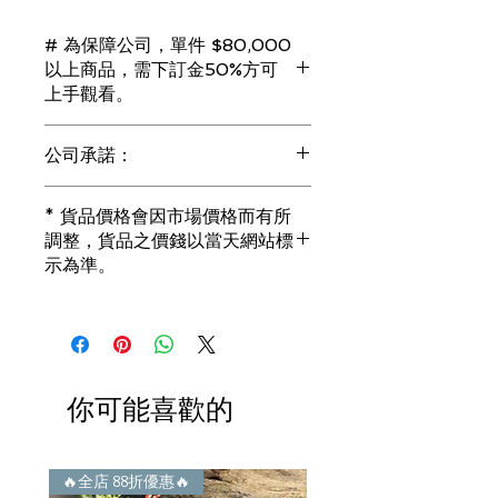
# 為保障公司，單件 $80,000
以上商品，需下訂金50%方可
上手觀看。
若未能完成交易，訂金將會全額退回。
公司承諾：
（訂金只接受 現金 或 信用卡）
1) 全部珠寶都是正貨丶真品。冇加膠！
* 貨品價格會因市場價格而有所
冇加色！冇化妝！
調整，貨品之價錢以當天網站標
i) 所有已鑲玉器珠寶丶玉鐲丶擺件皆 奉
示為準。
送 [香港翡翠鑑証書]
2) 全部已鑲珠寶都係100%真金丶100%
真鑽。
i) 成色足。冇鍍金！冇包金！冇假金！
3) 顧客所花費一分一毫全部都是珠寶本
身應有價值。
你可能喜歡的
i) 無佣金！無租金！無買手費！真真正
正行內批發價。
4) 世襲經營，經驗豐富。不是學院派，
謝絕紙上談兵。
🔥全店 88折優惠🔥
🔥全店 88折優惠🔥