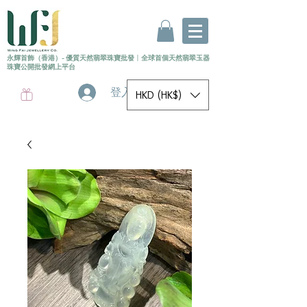
永輝首飾（香港）- 優質天然翡翠珠寶批發
〡
全球首個
天然
翡翠玉器
珠寶公開批發網上平台
登入
HKD (HK$)