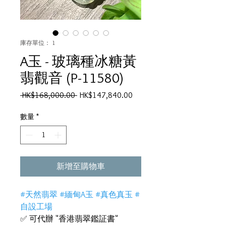
庫存單位： 1
A玉 - 玻璃種冰糖黃
翡觀音 (P-11580)
一
促
 HK$168,000.00 
HK$147,840.00
般
銷
價
價
數量
*
格
格
新增至購物車
#天然翡翠 #緬甸A玉 #真色真玉 #
自設工場
✅ 可代辦 "香港翡翠鑑証書"