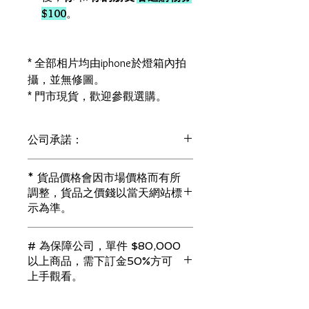
$100
。
* 全部相片均由iphone於燈箱內拍
攝，並無修圖。
* 門市現貨，歡迎參觀選購。
公司承諾：
1) 全部珠寶都是正貨丶真品。冇加膠！
* 貨品價格會因市場價格而有所
冇加色！冇化妝！
調整，貨品之價錢以當天網站標
i) 所有已鑲玉器珠寶丶玉鐲丶擺件皆 奉
示為準。
送 [香港翡翠鑑証書]
2) 全部已鑲珠寶都係100%真金丶100%
真鑽。
# 為保障公司，單件 $80,000
i) 成色足。冇鍍金！冇包金！冇假金！
以上商品，需下訂金50%方可
3) 顧客所花費一分一毫全部都是珠寶本
上手觀看。
身應有價值。
i) 無佣金！無租金！無買手費！真真正
若未能完成交易，訂金將會全額退回。