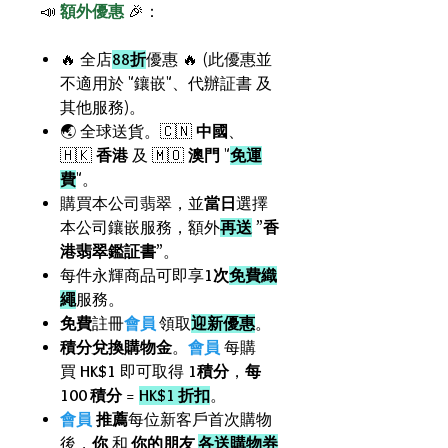
📣
額外優惠
🎉：
🔥 全店
88折
優惠 🔥 (此優惠並
不適用於 "鑲嵌"、代辦証書 及
其他服務)。
🌏 全球送貨。🇨🇳
中國
、
🇭🇰
香港
及 🇲🇴
澳門
"
免運
費
"。
購買本公司翡翠，並
當日
選擇
本公司鑲嵌服務，額外
再送
”
香
港翡翠鑑証書
”。
每件永輝商品可即享
1次
免費織
繩
服務。
免費
註冊
會員
領取
迎新優惠
。
積分兌換購物金
。
會員
每購
買
HK$1
即可取得
1積分
，
每
100 積分
=
HK$1 折扣
。
會員
推薦
每位新客戶首次購物
後，
你
和
你的朋友
各送購物券