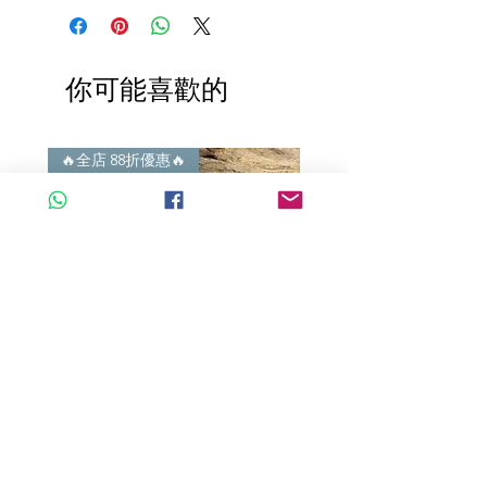
正行內批發價。
（訂金只接受 現金 或 信用卡）
4) 世襲經營，經驗豐富。不是學院派，
謝絕紙上談兵。
你可能喜歡的
🔥全店 88折優惠🔥
🔥全店 88折優惠🔥
A玉 - 冰紫羅蘭路路通 (R-33560)
A玉 - 冰紫羅蘭路路通 (R-3
一般價格
促銷價格
一般價格
HK$680.00
HK$598.40
HK$980.00