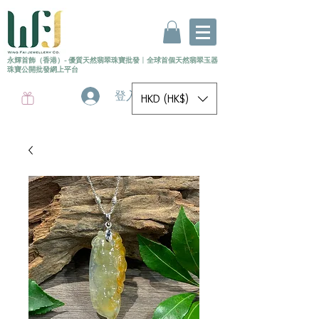
永輝首飾（香港）- 優質天然翡翠珠寶批發
〡
全球首個
天然
翡翠玉器
珠寶公開批發網上平台
登入
HKD (HK$)