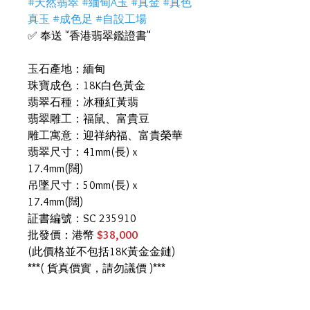
#天然翡翠 #緬甸A玉 #真金 #真色
真玉 #成色足 #自設工場
✅ 奉送 "香港翡翠鑑證書"
玉石產地：緬甸
珠寶成色：18K白色黃金
翡翠石種：冰種紅黃翡
翡翠雕工：福鼠、富貴豆
雕工寓意：迎祥納福、富貴榮華
翡翠尺寸：41mm(長) x
17.4mm(闊)
吊墜尺寸：50mm(長) x
17.4mm(闊)
証書編號：SC 235910
批發價：港幣
$38,000
(此價格並不包括18K黃金金鏈)
***( 貨真價實，請勿議價 )***