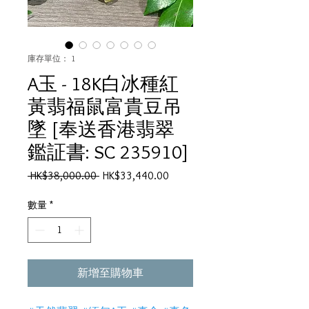
庫存單位： 1
A玉 - 18K白冰種紅
黃翡福鼠富貴豆吊
墜 [奉送香港翡翠
鑑証書: SC 235910]
一
促
 HK$38,000.00 
HK$33,440.00
般
銷
價
價
數量
*
格
格
新增至購物車