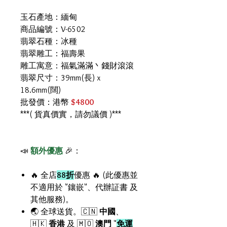
玉石產地：緬甸
商品編號：V-6502
翡翠石種：冰種
翡翠雕工：福壽果
雕工寓意：福氣滿滿丶錢財滾滾
翡翠尺寸：39mm(長) x
18.6mm(闊)
批發價：港幣
$4800
***( 貨真價實，請勿議價 )***
📣
額外優惠
🎉：
🔥 全店
88折
優惠 🔥 (此優惠並
不適用於 "鑲嵌"、代辦証書 及
其他服務)。
🌏 全球送貨。🇨🇳
中國
、
🇭🇰
香港
及 🇲🇴
澳門
"
免運