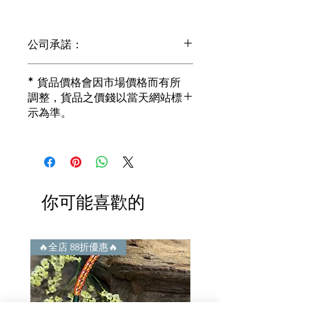
公司承諾：
1) 全部珠寶都是正貨丶真品。冇加膠！
* 貨品價格會因市場價格而有所
冇加色！冇化妝！
調整，貨品之價錢以當天網站標
i) 所有已鑲玉器珠寶丶玉鐲丶擺件皆 奉
示為準。
送 [香港翡翠鑑証書]
2) 全部已鑲珠寶都係100%真金丶100%
真鑽。
i) 成色足。冇鍍金！冇包金！冇假金！
3) 顧客所花費一分一毫全部都是珠寶本
身應有價值。
你可能喜歡的
i) 無佣金！無租金！無買手費！真真正
正行內批發價。
4) 世襲經營，經驗豐富。不是學院派，
謝絕紙上談兵。
🔥全店 88折優惠🔥
🔥全店 88折優惠🔥