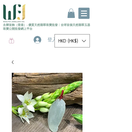
永輝首飾（香港）- 優質天然翡翠珠寶批發
〡
全球首個
天然
翡翠玉器
珠寶公開批發網上平台
登入
HKD (HK$)