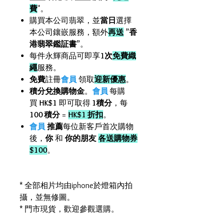
費
"。
購買本公司翡翠，並
當日
選擇
本公司鑲嵌服務，額外
再送
”
香
港翡翠鑑証書
”。
每件永輝商品可即享
1次
免費織
繩
服務。
免費
註冊
會員
領取
迎新優惠
。
積分兌換購物金
。
會員
每購
買
HK$1
即可取得
1積分
，每
100 積分
=
HK$1 折扣
。
會員
推薦
每位新客戶首次購物
後，
你
和
你的朋友
各送購物券
$100
。
* 全部相片均由iphone於燈箱內拍
攝，並無修圖。
* 門市現貨，歡迎參觀選購。