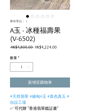
庫存單位： 1
A玉 - 冰種福壽果
(V-6502)
一
促
 HK$4,800.00 
HK$4,224.00
般
銷
價
價
數量
*
格
格
新增至購物車
#天然翡翠 #緬甸A玉 #真色真玉 #
自設工場
✅ 可代辦 "香港翡翠鑑証書"