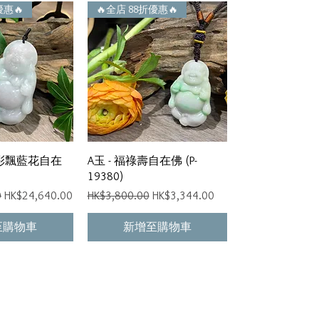
優惠🔥
🔥全店 88折優惠🔥
速瀏覽
快速瀏覽
帶彩飄藍花自在
A玉 - 福祿壽自在佛 (P-
19380)
促銷價格
一般價格
促銷價格
0
HK$24,640.00
HK$3,800.00
HK$3,344.00
至購物車
新增至購物車