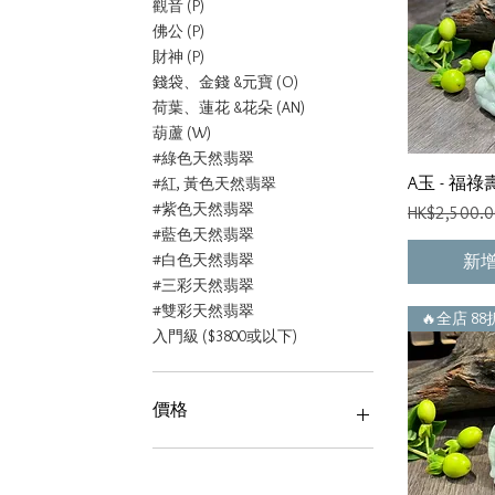
觀音 (P)
佛公 (P)
財神 (P)
錢袋、金錢 &元寶 (O)
荷葉、蓮花 &花朵 (AN)
葫蘆 (W)
#綠色天然翡翠
A玉 - 福祿壽
#紅, 黃色天然翡翠
#紫色天然翡翠
一般價格
HK$2,500.
#藍色天然翡翠
#白色天然翡翠
新
#三彩天然翡翠
#雙彩天然翡翠
🔥全店 8
入門級 ($3800或以下)
價格
HK$598
HK$33,440