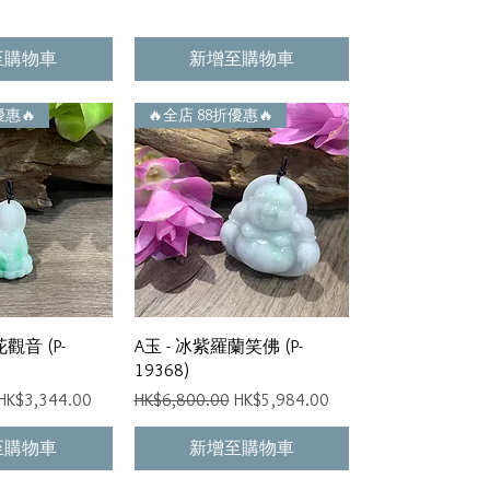
至購物車
新增至購物車
優惠🔥
🔥全店 88折優惠🔥
速瀏覽
快速瀏覽
觀音 (P-
A玉 - 冰紫羅蘭笑佛 (P-
19368)
促銷價格
一般價格
促銷價格
HK$3,344.00
HK$6,800.00
HK$5,984.00
至購物車
新增至購物車