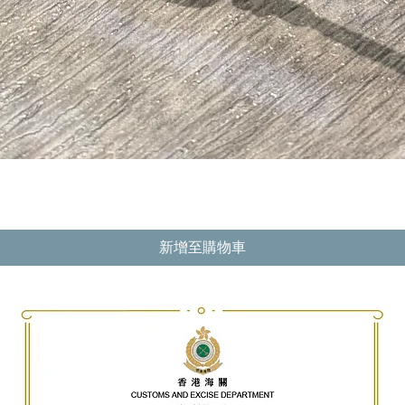
快速瀏覽
新增至購物車