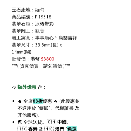
玉石產地：緬甸
商品編號：P-19518
翡翠石種：冰椿帶彩
翡翠雕工：觀音
雕工寓意：事事順心丶康樂吉祥
翡翠尺寸：33.3mm(長) x
14mm(闊)
批發價：港幣
$3800
***( 貨真價實，請勿議價 )***
📣
額外優惠
🎉：
🔥 全店
88折
優惠 🔥 (此優惠並
不適用於 "鑲嵌"、代辦証書 及
其他服務)。
🌏 全球送貨。🇨🇳
中國
、
🇭🇰
香港
及 🇲🇴
澳門
"
免運