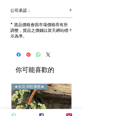
公司承諾：
1) 全部珠寶都是正貨丶真品。冇加膠！
* 貨品價格會因市場價格而有所
冇加色！冇化妝！
調整，貨品之價錢以當天網站標
i) 所有已鑲玉器珠寶丶玉鐲丶擺件皆 奉
示為準。
送 [香港翡翠鑑証書]
2) 全部已鑲珠寶都係100%真金丶100%
真鑽。
i) 成色足。冇鍍金！冇包金！冇假金！
3) 顧客所花費一分一毫全部都是珠寶本
身應有價值。
你可能喜歡的
i) 無佣金！無租金！無買手費！真真正
正行內批發價。
4) 世襲經營，經驗豐富。不是學院派，
謝絕紙上談兵。
🔥全店 88折優惠🔥
🔥全店 88折優惠🔥