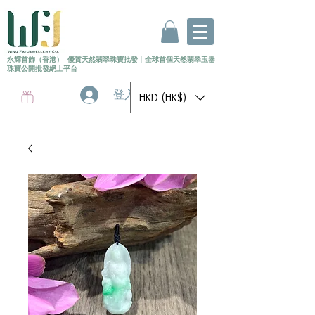
永輝首飾（香港）- 優質天然翡翠珠寶批發
〡
全球首個
天然
翡翠玉器
珠寶公開批發網上平台
登入
HKD (HK$)