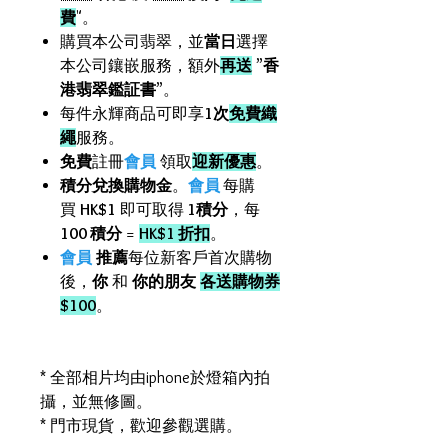
費
"。
購買本公司翡翠，並
當日
選擇
本公司鑲嵌服務，額外
再送
”
香
港翡翠鑑証書
”。
每件永輝商品可即享
1次
免費織
繩
服務。
免費
註冊
會員
領取
迎新優惠
。
積分兌換購物金
。
會員
每購
買
HK$1
即可取得
1積分
，每
100 積分
=
HK$1 折扣
。
會員
推薦
每位新客戶首次購物
後，
你
和
你的朋友
各送購物券
$100
。
* 全部相片均由iphone於燈箱內拍
攝，並無修圖。
* 門市現貨，歡迎參觀選購。