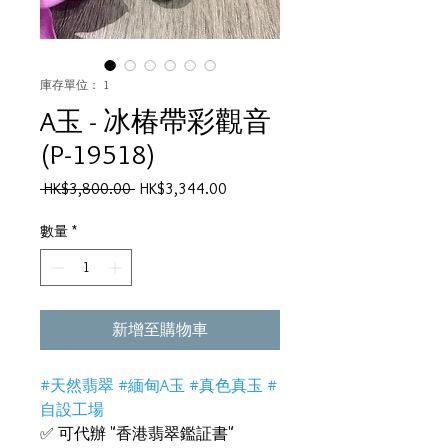
庫存單位： 1
A玉 - 冰椿帶彩觀音
(P-19518)
一
促
 HK$3,800.00 
HK$3,344.00
般
銷
價
價
數量
*
格
格
新增至購物車
#天然翡翠 #緬甸A玉 #真色真玉 #
自設工場
✅ 可代辦 "香港翡翠鑑証書"