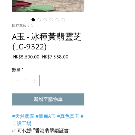
庫存單位： 1
A玉 - 冰種黃翡靈芝
(LG-9322)
一
促
 HK$8,600.00 
HK$7,568.00
般
銷
價
價
數量
*
格
格
新增至購物車
#天然翡翠 #緬甸A玉 #真色真玉 #
自設工場
✅ 可代辦 "香港翡翠鑑証書"