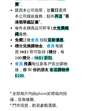
費
"。
購買本公司翡翠，並
當日
選擇
本公司鑲嵌服務，額外
再送
”
香
港翡翠鑑証書
”。
每件永輝商品可即享
1次
免費織
繩
服務。
免費
註冊
會員
領取
迎新優惠
。
積分兌換購物金
。
會員
每購
買
HK$1
即可取得
1積分
，每
100 積分
=
HK$1 折扣
。
會員
推薦
每位新客戶首次購物
後，
你
和
你的朋友
各送購物券
$100
。
* 全部相片均由iphone於燈箱內拍
攝，並無修圖。
* 門市現貨，歡迎參觀選購。