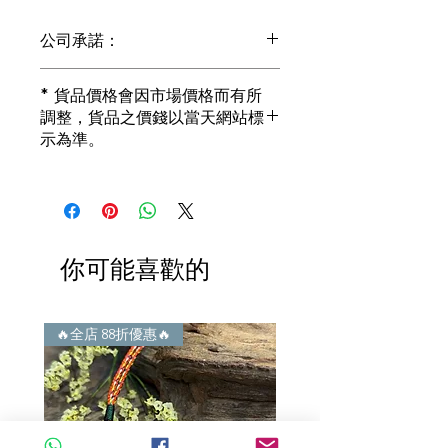
公司承諾：
1) 全部珠寶都是正貨丶真品。冇加膠！
* 貨品價格會因市場價格而有所
冇加色！冇化妝！
調整，貨品之價錢以當天網站標
i) 所有已鑲玉器珠寶丶玉鐲丶擺件皆 奉
示為準。
送 [香港翡翠鑑証書]
2) 全部已鑲珠寶都係100%真金丶100%
真鑽。
i) 成色足。冇鍍金！冇包金！冇假金！
3) 顧客所花費一分一毫全部都是珠寶本
身應有價值。
你可能喜歡的
i) 無佣金！無租金！無買手費！真真正
正行內批發價。
4) 世襲經營，經驗豐富。不是學院派，
謝絕紙上談兵。
🔥全店 88折優惠🔥
🔥全店 88折優惠🔥