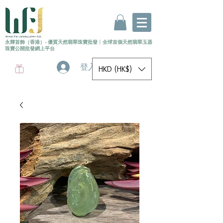
永輝首飾（香港）- 優質天然翡翠珠寶批發
〡
全球首個
天然
翡翠玉器
珠寶公開批發網上平台
登入
HKD (HK$)