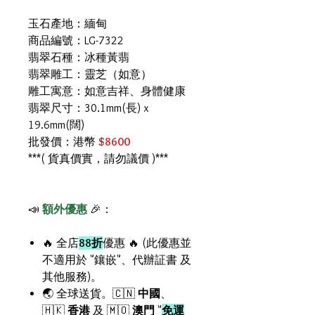
玉石產地：緬甸
商品編號：LG-7322
翡翠石種：冰種黃翡
翡翠雕工：靈芝（如意）
雕工寓意：如意吉祥、身體健康
翡翠尺寸：30.1mm(長) x
19.6mm(闊)
批發價：港幣
$8600
***( 貨真價實，請勿議價 )***
📣
額外優惠
🎉：
🔥 全店
88折
優惠 🔥 (此優惠並
不適用於 "鑲嵌"、代辦証書 及
其他服務)。
🌏 全球送貨。🇨🇳
中國
、
🇭🇰
香港
及 🇲🇴
澳門
"
免運