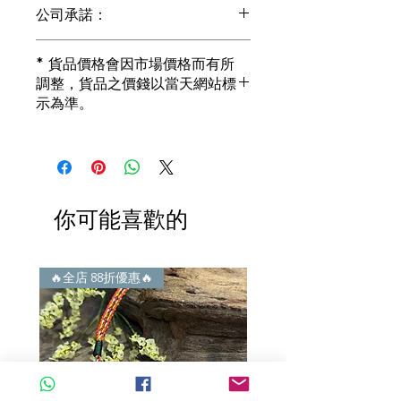
公司承諾：
1) 全部珠寶都是正貨丶真品。冇加膠！
* 貨品價格會因市場價格而有所
冇加色！冇化妝！
調整，貨品之價錢以當天網站標
i) 所有已鑲玉器珠寶丶玉鐲丶擺件皆 奉
示為準。
送 [香港翡翠鑑証書]
2) 全部已鑲珠寶都係100%真金丶100%
真鑽。
i) 成色足。冇鍍金！冇包金！冇假金！
3) 顧客所花費一分一毫全部都是珠寶本
身應有價值。
你可能喜歡的
i) 無佣金！無租金！無買手費！真真正
正行內批發價。
4) 世襲經營，經驗豐富。不是學院派，
謝絕紙上談兵。
🔥全店 88折優惠🔥
🔥全店 88折優惠🔥