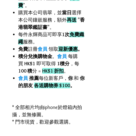
費
"。
購買本公司翡翠，並
當日
選擇
本公司鑲嵌服務，額外
再送
”
香
港翡翠鑑証書
”。
每件永輝商品可即享
1次
免費織
繩
服務。
免費
註冊
會員
領取
迎新優惠
。
積分兌換購物金
。
會員
每購
買
HK$1
即可取得
1積分
，每
100 積
分 =
HK$1 折扣
。
會員
推薦
每位新客戶，
你
和
你
的朋友
各送購物券 $100
。
* 全部相片均由iphone於燈箱內拍
攝，並無修圖。
* 門市現貨，歡迎參觀選購。