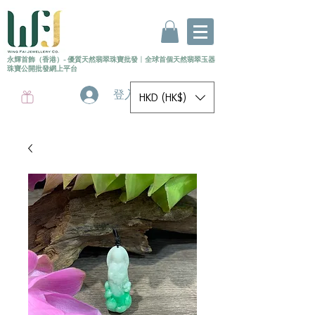
永輝首飾（香港）- 優質天然翡翠珠寶批發
〡
全球首個
天然
翡翠玉器
珠寶公開批發網上平台
登入
HKD (HK$)