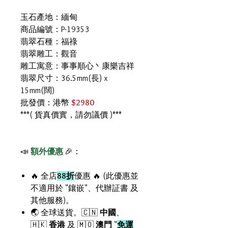
玉石產地：緬甸
商品編號：P-19353
翡翠石種：福祿
翡翠雕工：觀音
雕工寓意：事事順心丶康樂吉祥
翡翠尺寸：36.5mm(長) x
15mm(闊)
批發價：港幣
$2980
***( 貨真價實，請勿議價 )***
📣
額外優惠
🎉：
🔥 全店
88折
優惠 🔥 (此優惠並
不適用於 "鑲嵌"、代辦証書 及
其他服務)。
🌏 全球送貨。🇨🇳
中國
、
🇭🇰
香港
及 🇲🇴
澳門
"
免運