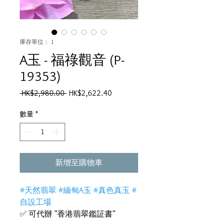
庫存單位： 1
A玉 - 福祿觀音 (P-
19353)
一
促
 HK$2,980.00 
HK$2,622.40
般
銷
價
價
數量
*
格
格
新增至購物車
#天然翡翠 #緬甸A玉 #真色真玉 #
自設工場
✅ 可代辦 "香港翡翠鑑証書"