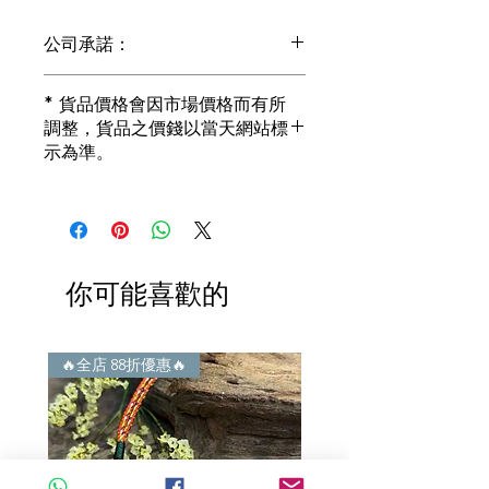
公司承諾：
1) 全部珠寶都是正貨丶真品。冇加膠！
* 貨品價格會因市場價格而有所
冇加色！冇化妝！
調整，貨品之價錢以當天網站標
i) 所有已鑲玉器珠寶丶玉鐲丶擺件皆 奉
示為準。
送 [香港翡翠鑑証書]
2) 全部已鑲珠寶都係100%真金丶100%
真鑽。
i) 成色足。冇鍍金！冇包金！冇假金！
3) 顧客所花費一分一毫全部都是珠寶本
身應有價值。
你可能喜歡的
i) 無佣金！無租金！無買手費！真真正
正行內批發價。
4) 世襲經營，經驗豐富。不是學院派，
謝絕紙上談兵。
🔥全店 88折優惠🔥
🔥全店 88折優惠🔥