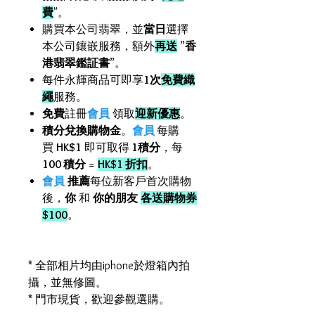
費
"。
購買本公司翡翠，並
當日
選擇
本公司鑲嵌服務，額外
再送
”
香
港翡翠鑑証書
”。
每件永輝商品可即享
1次
免費織
繩
服務。
免費
註冊
會員
領取
迎新優惠
。
積分兌換購物金
。
會員
每購
買
HK$1
即可取得
1積分
，每
100 積分
=
HK$1 折扣
。
會員
推薦
每位新客戶首次購物
後，
你
和
你的朋友
各送購物券
$100
。
* 全部相片均由iphone於燈箱內拍
攝，並無修圖。
* 門市現貨，歡迎參觀選購。