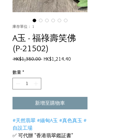
庫存單位： 1
A玉 - 福祿壽笑佛
(P-21502)
一
促
 HK$1,380.00 
HK$1,214.40
般
銷
價
價
數量
*
格
格
新增至購物車
#天然翡翠 #緬甸A玉 #真色真玉 #
自設工場
✅ 可代辦 "香港翡翠鑑証書"