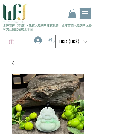
永輝首飾（香港）- 優質天然翡翠珠寶批發
〡
全球首個
天然
翡翠玉器
珠寶公開批發網上平台
登入
HKD (HK$)