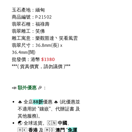
玉石產地：緬甸
商品編號：P-21502
翡翠石種：福祿壽
翡翠雕工：笑佛
雕工寓意：樂觀豁達丶笑看風雲
翡翠尺寸：36.8mm(長) x
36.4mm(闊)
批發價：港幣
$1380
***( 貨真價實，請勿議價 )***
📣
額外優惠
🎉：
🔥 全店
88折
優惠 🔥 (此優惠並
不適用於 "鑲嵌"、代辦証書 及
其他服務)。
🌏 全球送貨。🇨🇳
中國
、
🇭🇰
香港
及 🇲🇴
澳門
"
免運