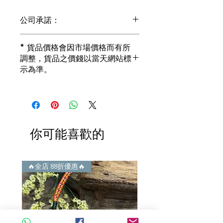
公司承諾：
1) 全部珠寶都是正貨丶真品。冇加膠！
* 貨品價格會因市場價格而有所
冇加色！冇化妝！
調整，貨品之價錢以當天網站標
i) 所有已鑲玉器珠寶丶玉鐲丶擺件皆 奉
示為準。
送 [香港翡翠鑑証書]
2) 全部已鑲珠寶都係100%真金丶100%
真鑽。
i) 成色足。冇鍍金！冇包金！冇假金！
3) 顧客所花費一分一毫全部都是珠寶本
身應有價值。
你可能喜歡的
i) 無佣金！無租金！無買手費！真真正
正行內批發價。
4) 世襲經營，經驗豐富。不是學院派，
謝絕紙上談兵。
🔥全店 88折優惠🔥
🔥全店 88折優惠🔥