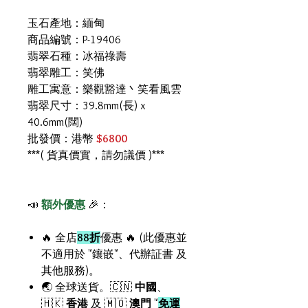
玉石產地：緬甸
商品編號：P-19406
翡翠石種：冰福祿壽
翡翠雕工：笑佛
雕工寓意：樂觀豁達丶笑看風雲
翡翠尺寸：39.8mm(長) x
40.6mm(闊)
批發價：港幣
$6800
***( 貨真價實，請勿議價 )***
📣
額外優惠
🎉：
🔥 全店
88折
優惠 🔥 (此優惠並
不適用於 "鑲嵌"、代辦証書 及
其他服務)。
🌏 全球送貨。🇨🇳
中國
、
🇭🇰
香港
及 🇲🇴
澳門
"
免運