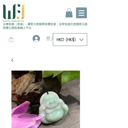
永輝首飾（香港）- 優質天然翡翠珠寶批發
〡
全球首個
天然
翡翠玉器
珠寶公開批發網上平台
登入
HKD (HK$)