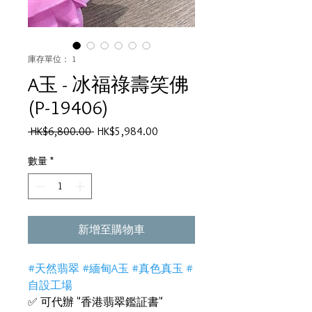
庫存單位： 1
A玉 - 冰福祿壽笑佛
(P-19406)
一
促
 HK$6,800.00 
HK$5,984.00
般
銷
價
價
數量
*
格
格
新增至購物車
#天然翡翠 #緬甸A玉 #真色真玉 #
自設工場
✅ 可代辦 "香港翡翠鑑証書"