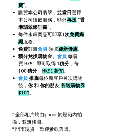
費
"。
購買本公司翡翠，並
當日
選擇
本公司鑲嵌服務，額外
再送
”
香
港翡翠鑑証書
”。
每件永輝商品可即享
1次
免費織
繩
服務。
免費
註冊
會員
領取
迎新優惠
。
積分兌換購物金
。
會員
每購
買
HK$1
即可取得
1積分
，每
100 積分
=
HK$1 折扣
。
會員
推薦
每位新客戶首次購物
後，
你
和
你的朋友
各送購物券
$100
。
* 全部相片均由iphone於燈箱內拍
攝，並無修圖。
* 門市現貨，歡迎參觀選購。