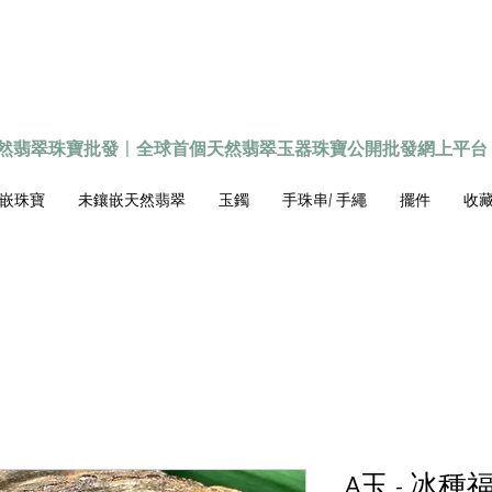
天然翡翠珠寶批發
〡
全球首個
天然
翡翠玉器珠寶公開批發網上平台
嵌珠寶
未鑲嵌天然翡翠
玉鐲
手珠串/ 手繩
擺件
收藏級
A玉 - 冰種