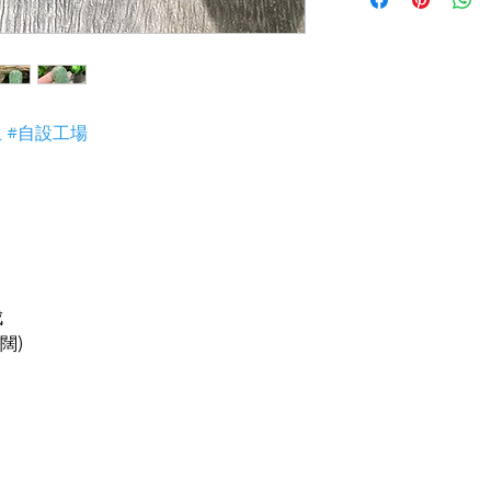
3) 顧客所花費一分
i) 無佣金！無租金
4) 世襲經營，經驗
玉 #自設工場
成
(闊)