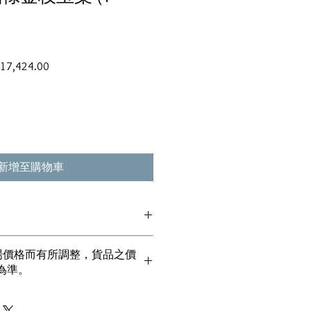
促
17,424.00
銷
價
格
新增至購物車
貨丶真品。冇加膠！冇加色！冇化妝！
市場價格而有所調整，貨品之價
丶玉鐲丶擺件皆 奉送 [香港翡翠鑑証
為準。
00%真金丶100%真鑽。
！冇包金！冇假金！