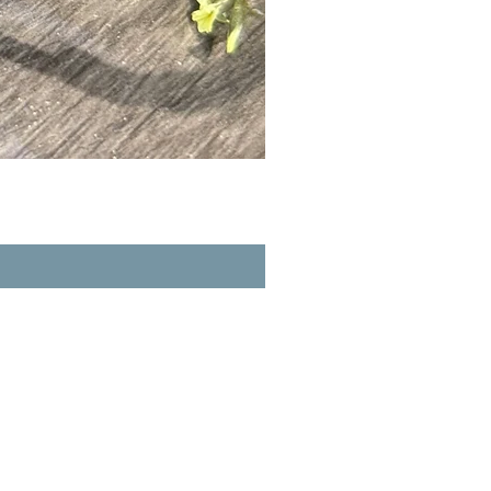
A玉 - 冰紫羅蘭路路通 (R-3356
一般價格
促銷價格
HK$980.00
HK$862.40