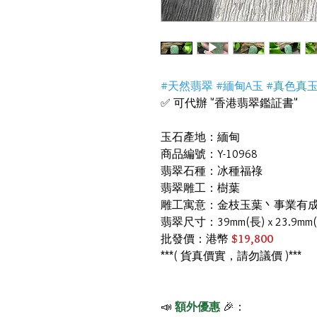
#天然翡翠 #緬甸A玉 #真色真
✅ 可代辦 "香港翡翠鑑証書"
玉石產地：緬甸
商品編號：Y-10968
翡翠石種：冰種福祿
翡翠雕工：樹葉
雕工寓意：金枝玉葉丶事業有
翡翠尺寸：39mm(長) x 23.9mm
批發價：港幣
$19,800
***( 貨真價實，請勿議價 )***
📣
額外優惠
🎉：