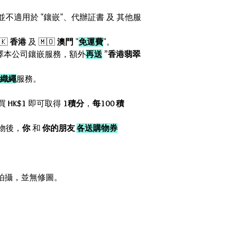
惠並不適用於 "鑲嵌"、代辦証書 及 其他服
🇰
香港
及 🇲🇴
澳門
"
免運費
"。
擇本公司鑲嵌服務，額外
再送
”
香港翡翠
織繩
服務。
。
買
HK$1
即可取得
1積分
，
每100 積
物後，
你
和
你的朋友
各送購物券
箱內拍攝，並無修圖。