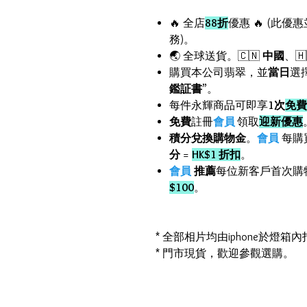
🔥 全店
88折
優惠 🔥 (此優
務)。
🌏 全球送貨。🇨🇳
中國
、🇭
購買本公司翡翠，並
當日
選
鑑証書
”。
每件永輝商品可即享
1次
免費
免費
註冊
會員
領取
迎新優惠
積分兌換購物金
。
會員
每購
分
=
HK$1 折扣
。
會員
推薦
每位新客戶首次購
$100
。
* 全部相片均由iphone於燈
* 門市現貨，歡迎參觀選購。