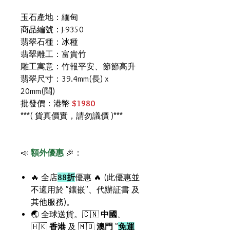
玉石產地：緬甸
商品編號：J-9350
翡翠石種：冰種
翡翠雕工：富貴竹
雕工寓意：竹報平安、節節高升
翡翠尺寸：39.4mm(長) x
20mm(闊)
批發價：港幣
$1980
***( 貨真價實，請勿議價 )***
📣
額外優惠
🎉：
🔥 全店
88折
優惠 🔥 (此優惠並
不適用於 "鑲嵌"、代辦証書 及
其他服務)。
🌏 全球送貨。🇨🇳
中國
、
🇭🇰
香港
及 🇲🇴
澳門
"
免運