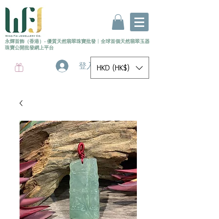
永輝首飾（香港）- 優質天然翡翠珠寶批發
〡
全球首個
天然
翡翠玉器
珠寶公開批發網上平台
登入
HKD (HK$)