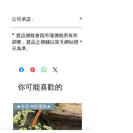
公司承諾：
1) 全部珠寶都是正貨丶真品。冇加膠！
* 貨品價格會因市場價格而有所
冇加色！冇化妝！
調整，貨品之價錢以當天網站標
i) 所有已鑲玉器珠寶丶玉鐲丶擺件皆 奉
示為準。
送 [香港翡翠鑑証書]
2) 全部已鑲珠寶都係100%真金丶100%
真鑽。
i) 成色足。冇鍍金！冇包金！冇假金！
3) 顧客所花費一分一毫全部都是珠寶本
身應有價值。
你可能喜歡的
i) 無佣金！無租金！無買手費！真真正
正行內批發價。
4) 世襲經營，經驗豐富。不是學院派，
謝絕紙上談兵。
🔥全店 88折優惠🔥
🔥全店 88折優惠🔥