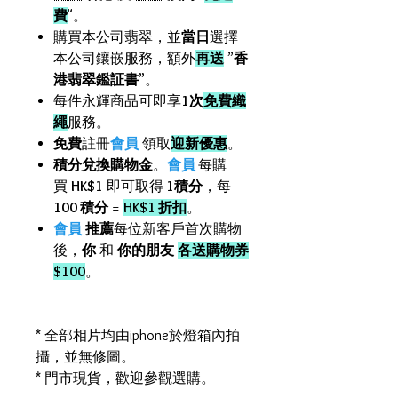
費
"。
購買本公司翡翠，並
當日
選擇
本公司鑲嵌服務，額外
再送
”
香
港翡翠鑑証書
”。
每件永輝商品可即享
1次
免費織
繩
服務。
免費
註冊
會員
領取
迎新優惠
。
積分兌換購物金
。
會員
每購
買
HK$1
即可取得
1積分
，每
100 積分
=
HK$1 折扣
。
會員
推薦
每位新客戶首次購物
後，
你
和
你的朋友
各送購物券
$100
。
* 全部相片均由iphone於燈箱內拍
攝，並無修圖。
* 門市現貨，歡迎參觀選購。