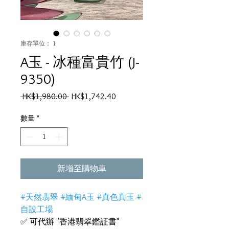
庫存單位： 1
A玉 - 冰種富貴竹 (J-
9350)
一
促
 HK$1,980.00 
HK$1,742.40
般
銷
價
價
數量
*
格
格
新增至購物車
#天然翡翠 #緬甸A玉 #真色真玉 #
自設工場
✅ 可代辦 "香港翡翠鑑証書"