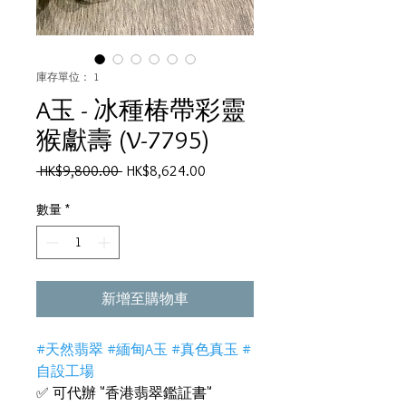
庫存單位： 1
A玉 - 冰種椿帶彩靈
猴獻壽 (V-7795)
一
促
 HK$9,800.00 
HK$8,624.00
般
銷
價
價
數量
*
格
格
新增至購物車
#天然翡翠 #緬甸A玉 #真色真玉 #
自設工場
✅ 可代辦 "香港翡翠鑑証書"