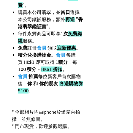
費
"。
購買本公司翡翠，並
當日
選擇
本公司鑲嵌服務，額外
再送
”
香
港翡翠鑑証書
”。
每件永輝商品可即享
1次
免費織
繩
服務。
免費
註冊
會員
領取
迎新優惠
。
積分兌換購物金
。
會員
每購
買
HK$1
即可取得
1積分
，每
100 積分
=
HK$1 折扣
。
會員
推薦
每位新客戶首次購物
後，
你
和
你的朋友
各送購物券
$100
。
* 全部相片均由iphone於燈箱內拍
攝，並無修圖。
* 門市現貨，歡迎參觀選購。