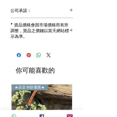
公司承諾：
1) 全部珠寶都是正貨丶真品。冇加膠！
* 貨品價格會因市場價格而有所
冇加色！冇化妝！
調整，貨品之價錢以當天網站標
i) 所有已鑲玉器珠寶丶玉鐲丶擺件皆 奉
示為準。
送 [香港翡翠鑑証書]
2) 全部已鑲珠寶都係100%真金丶100%
真鑽。
i) 成色足。冇鍍金！冇包金！冇假金！
3) 顧客所花費一分一毫全部都是珠寶本
身應有價值。
你可能喜歡的
i) 無佣金！無租金！無買手費！真真正
正行內批發價。
4) 世襲經營，經驗豐富。不是學院派，
謝絕紙上談兵。
🔥全店 88折優惠🔥
🔥全店 88折優惠🔥