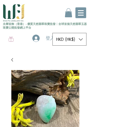
永輝首飾（香港）- 優質天然翡翠珠寶批發
〡
全球首個
天然
翡翠玉器
珠寶公開批發網上平台
登入
HKD (HK$)