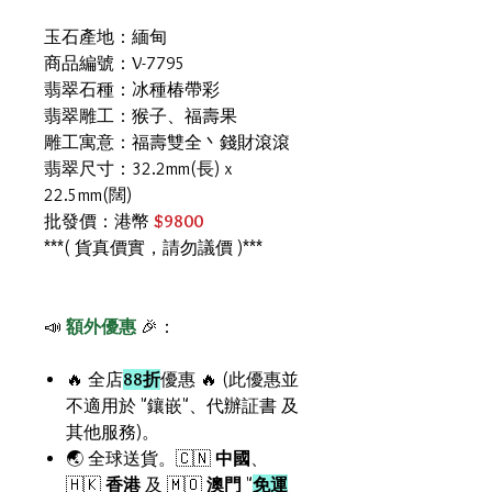
玉石產地：緬甸
商品編號：V-7795
翡翠石種：冰種椿帶彩
翡翠雕工：猴子、福壽果
雕工寓意：福壽雙全丶錢財滾滾
翡翠尺寸：32.2mm(長) x
22.5mm(闊)
批發價：港幣
$9800
***( 貨真價實，請勿議價 )***
📣
額外優惠
🎉：
🔥 全店
88折
優惠 🔥 (此優惠並
不適用於 "鑲嵌"、代辦証書 及
其他服務)。
🌏 全球送貨。🇨🇳
中國
、
🇭🇰
香港
及 🇲🇴
澳門
"
免運