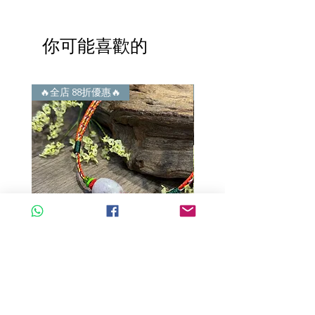
你可能喜歡的
🔥全店 88折優惠🔥
🔥全店 88折優惠🔥
A玉 - 冰紫羅蘭路路通 (R-33560)
A玉 - 冰紫羅蘭路路通 (R-3
一般價格
促銷價格
一般價格
HK$680.00
HK$598.40
HK$980.00