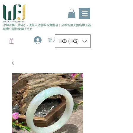
永輝首飾（香港）- 優質天然翡翠珠寶批發
〡
全球首個
天然
翡翠玉器
珠寶公開批發網上平台
登入
HKD (HK$)