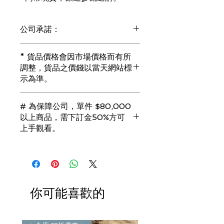
公司承諾：
1) 全部珠寶都是正貨丶真品。冇加膠！
* 貨品價格會因市場價格而有所
冇加色！冇化妝！
調整，貨品之價錢以當天網站標
i) 所有已鑲玉器珠寶丶玉鐲丶擺件皆 奉
示為準。
送 [香港翡翠鑑証書]
2) 全部已鑲珠寶都係100%真金丶100%
真鑽。
# 為保障公司，單件 $80,000
i) 成色足。冇鍍金！冇包金！冇假金！
以上商品，需下訂金50%方可
3) 顧客所花費一分一毫全部都是珠寶本
上手觀看。
身應有價值。
i) 無佣金！無租金！無買手費！真真正
若未能完成交易，訂金將會全額退回。
正行內批發價。
（訂金只接受 現金 或 信用卡）
4) 世襲經營，經驗豐富。不是學院派，
謝絕紙上談兵。
你可能喜歡的