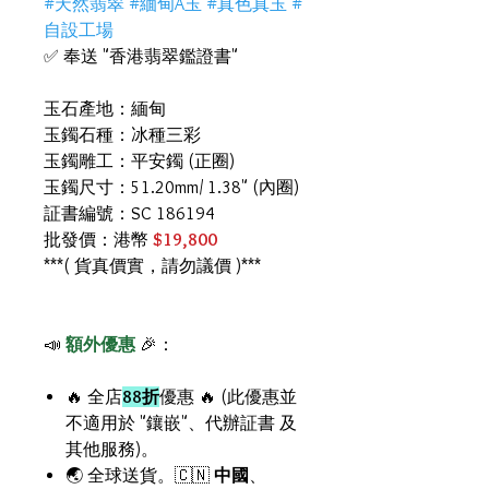
#天然翡翠 #緬甸A玉 #真色真玉 #
自設工場
✅ 奉送 "香港翡翠鑑證書"
玉石產地：緬甸
玉鐲石種：冰種三彩
玉鐲雕工：平安鐲 (正圈)
玉鐲尺寸：51.20mm/ 1.38" (內圈)
証書編號：SC 186194
批發價：港幣
$19,800
***( 貨真價實，請勿議價 )***
📣
額外優惠
🎉：
🔥 全店
88折
優惠 🔥 (此優惠並
不適用於 "鑲嵌"、代辦証書 及
其他服務)。
🌏 全球送貨。🇨🇳
中國
、