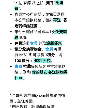
🇭🇰
香港
及 🇲🇴
澳門
"
免運
費
"。
購買本公司翡翠，並
當日
選擇
本公司鑲嵌服務，額外
再送
”
香
港翡翠鑑証書
”。
每件永輝商品可即享
1次
免費織
繩
服務。
免費
註冊
會員
領取
迎新優惠
。
積分兌換購物金
。
會員
每購
買
HK$1
即可取得
1積分
，每
100 積分
=
HK$1 折扣
。
會員
推薦
每位新客戶首次購物
後，
你
和
你的朋友
各送購物券
$100
。
* 全部相片均由iphone於燈箱內拍
攝，並無修圖。
* 門市現貨，歡迎參觀選購。