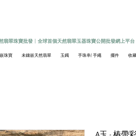
天然翡翠珠寶批發
〡
全球首個
天然
翡翠玉器珠寶公開批發網上平台
嵌珠寶
未鑲嵌天然翡翠
玉鐲
手珠串/ 手繩
擺件
收藏級
A玉 - 椿帶彩