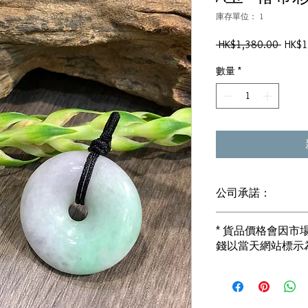
庫存單位： 1
一
 HK$1,380.00 
HK$1
般
數量
*
價
格
公司承諾：
1) 全部珠寶都是正
* 貨品價格會因
i) 所有已鑲玉器珠寶
錢以當天網站標示
書]
2) 全部已鑲珠寶都係1
i) 成色足。冇鍍金
3) 顧客所花費一分
i) 無佣金！無租金