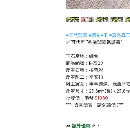
#天然翡翠 #緬甸A玉 #真色真
✅ 可代辦 "香港翡翠鑑証書"
玉石產地：緬甸
商品編號：R-7529
翡翠石種：椿帶彩
翡翠雕工：平安扣
雕工寓意：事事圓滿、歲歲平
翡翠尺寸：25.8mm(長) x 25.8m
批發價：港幣
$1380
***( 貨真價實，請勿議價 )***
📣
額外優惠
🎉：