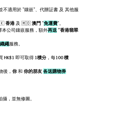
惠並不適用於 "鑲嵌"、代辦証書 及 其他服
🇰
香港
及 🇲🇴
澳門
"
免運費
"。
擇本公司鑲嵌服務，額外
再送
”
香港翡翠
織繩
服務。
。
買
HK$1
即可取得
1積分
，每
100 積
物後，
你
和
你的朋友
各送購物券
箱內拍攝，並無修圖。