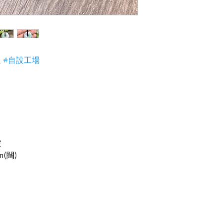
4) 世襲經營，經驗
玉 #自設工場
安
m(闊)