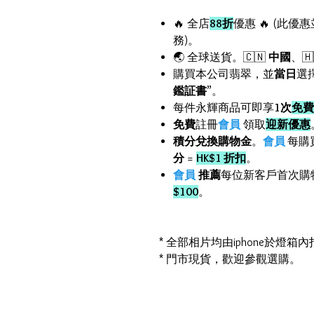
🔥 全店
88折
優惠 🔥 (此優
務)。
🌏 全球送貨。🇨🇳
中國
、🇭
購買本公司翡翠，並
當日
選
鑑証書
”。
每件永輝商品可即享
1次
免費
免費
註冊
會員
領取
迎新優惠
積分兌換購物金
。
會員
每購
分
=
HK$1 折扣
。
會員
推薦
每位新客戶首次購
$100
。
* 全部相片均由iphone於燈
* 門市現貨，歡迎參觀選購。