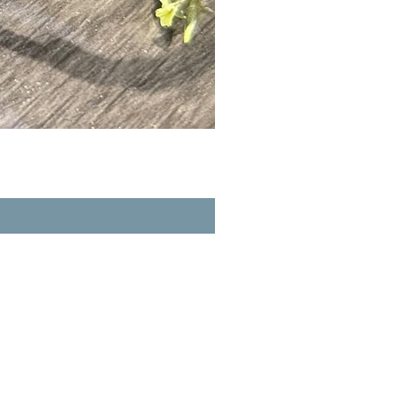
A玉 - 冰紫羅蘭路路通 (R-3356
一般價格
促銷價格
HK$980.00
HK$862.40