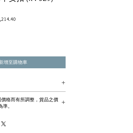
促
,214.40
銷
價
格
新增至購物車
貨丶真品。冇加膠！冇加色！冇化妝！
市場價格而有所調整，貨品之價
丶玉鐲丶擺件皆 奉送 [香港翡翠鑑証
為準。
00%真金丶100%真鑽。
！冇包金！冇假金！
一毫全部都是珠寶本身應有價值。
！無買手費！真真正正行內批發價。