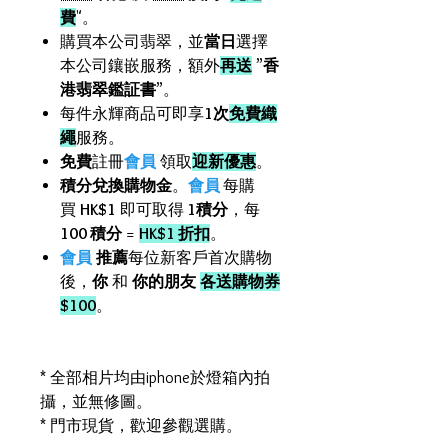
費
"。
購買本公司翡翠，並
當日
選擇
本公司鑲嵌服務，額外
再送
”
香
港翡翠鑑証書
”。
每件永輝商品可即享
1次
免費織
繩
服務。
免費
註冊
會員
領取
迎新優惠
。
積分兌換購物金
。
會員
每購
買
HK$1
即可取得
1積分
，每
100 積分
=
HK$1 折扣
。
會員
推薦
每位新客戶首次購物
後，
你
和
你的朋友
各送購物券
$100
。
* 全部相片均由iphone於燈箱內拍
攝，並無修圖。
* 門市現貨，歡迎參觀選購。