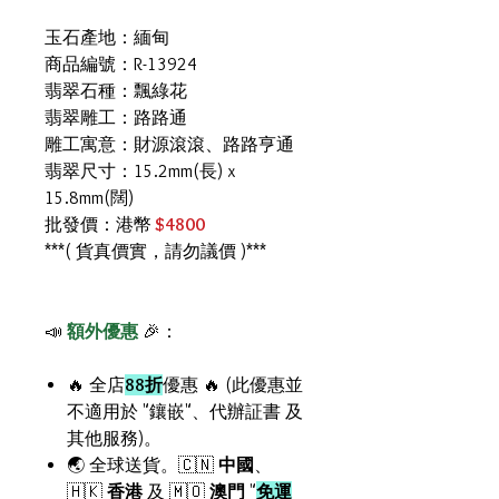
玉石產地：緬甸
商品編號：R-13924
翡翠石種：飄綠花
翡翠雕工：路路通
雕工寓意：財源滾滾、路路亨通
翡翠尺寸：15.2mm(長) x
15.8mm(闊)
批發價：港幣
$4800
***( 貨真價實，請勿議價 )***
📣
額外優惠
🎉：
🔥 全店
88折
優惠 🔥 (此優惠並
不適用於 "鑲嵌"、代辦証書 及
其他服務)。
🌏 全球送貨。🇨🇳
中國
、
🇭🇰
香港
及 🇲🇴
澳門
"
免運