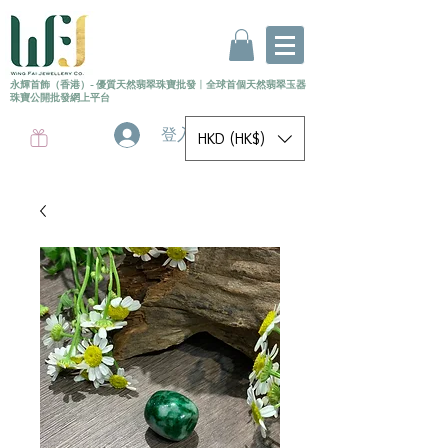
永輝首飾（香港）- 優質天然翡翠珠寶批發
〡
全球首個
天然
翡翠玉器
珠寶公開批發網上平台
登入
HKD (HK$)