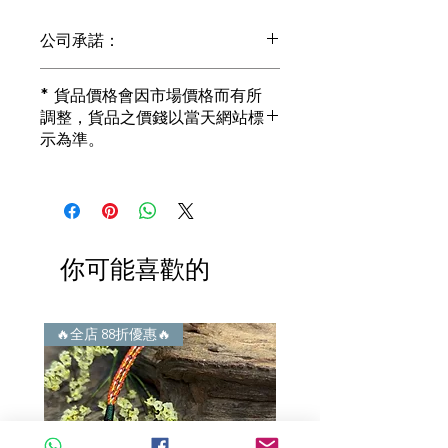
公司承諾：
1) 全部珠寶都是正貨丶真品。冇加膠！
* 貨品價格會因市場價格而有所
冇加色！冇化妝！
調整，貨品之價錢以當天網站標
i) 所有已鑲玉器珠寶丶玉鐲丶擺件皆 奉
示為準。
送 [香港翡翠鑑証書]
2) 全部已鑲珠寶都係100%真金丶100%
真鑽。
i) 成色足。冇鍍金！冇包金！冇假金！
3) 顧客所花費一分一毫全部都是珠寶本
身應有價值。
你可能喜歡的
i) 無佣金！無租金！無買手費！真真正
正行內批發價。
4) 世襲經營，經驗豐富。不是學院派，
謝絕紙上談兵。
🔥全店 88折優惠🔥
🔥全店 88折優惠🔥