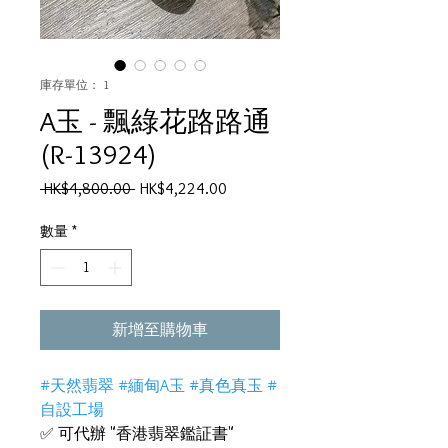
庫存單位： 1
A玉 - 飄綠花路路通
(R-13924)
一
促
 HK$4,800.00 
HK$4,224.00
般
銷
價
價
數量
*
格
格
新增至購物車
#天然翡翠 #緬甸A玉 #真色真玉 #
自設工場
✅ 可代辦 "香港翡翠鑑証書"