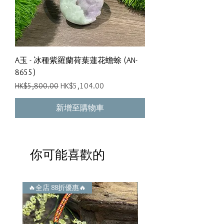
A玉 - 冰種紫羅蘭荷葉蓮花蟾蜍 (AN-
8655)
一般價格
促銷價格
HK$5,800.00
HK$5,104.00
新增至購物車
你可能喜歡的
🔥全店 88折優惠🔥
🔥全店 88折優惠🔥