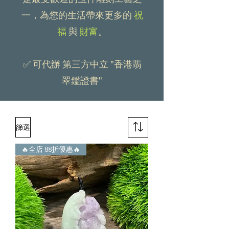
是最受歡迎的玉件雕刻工藝之
一，為您的生活帶來更多的
祝
福
與
財富
。
✅ 可代辦 第三方中立 "香港翡
翠鑑證書"
篩選
🔥全店 88折優惠🔥