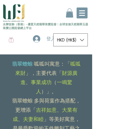
永輝首飾（香港）- 優質天然翡翠珠寶批發
〡
全球首個
天然
翡翠玉器
珠寶公開批發網上平台
登入
HKD (HK$)
翡翠蟾蜍
呱呱叫寓意：「
呱呱
來財
」，主要代表「
財源廣
進
、
事業成功
（
一鳴驚
人
）」。
翡翠蟾蜍 多與荷葉作為搭配，
更增添「
吉祥如意
、
大業有
成
、
夫妻和睦
」等美好寓意，