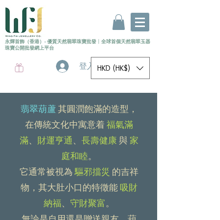
永輝首飾（香港）- 優質天然翡翠珠寶批發
〡
全球首個
天然
翡翠玉器
珠寶公開批發網上平台
登入
HKD (HK$)
翡翠葫蘆
其圓潤飽滿的造型，
在傳統文化中寓意着
福氣滿
滿
、
財運亨通
、
長壽健康
與
家
庭和睦
。
它通常被視為
驅邪擋災
的吉祥
物，其大肚小口的特徵能
吸財
納福
、
守財聚富
。