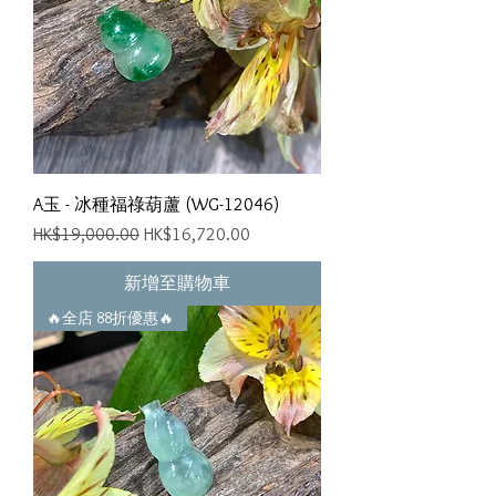
A玉 - 冰種福祿葫蘆 (WG-12046)
一般價格
促銷價格
HK$19,000.00
HK$16,720.00
新增至購物車
🔥全店 88折優惠🔥