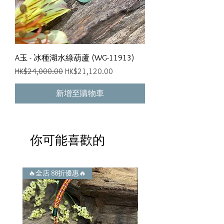
A玉 - 冰種湖水綠葫蘆 (WG-11913)
一般價格
促銷價格
HK$24,000.00
HK$21,120.00
新增至購物車
你可能喜歡的
🔥全店 88折優惠🔥
🔥全店 88折優惠🔥