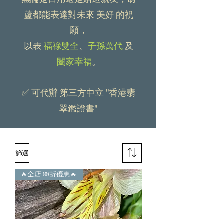
無論是自用還是贈送親友，葫
蘆都能表達對未來 美好 的祝
願，
以表
福祿雙全
、
子孫萬代
及
闔家幸福
。
✅ 可代辦 第三方中立 "香港翡
翠鑑證書"
篩選
🔥全店 88折優惠🔥