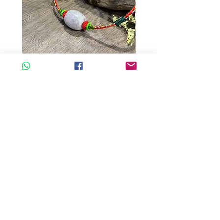
A玉 - 冰紫羅蘭路路通 (R-33560)
A玉 - 冰紫羅蘭路路通 (R-3
一般價格
促銷價格
一般價格
HK$680.00
HK$598.40
HK$980.00
新增至購物車