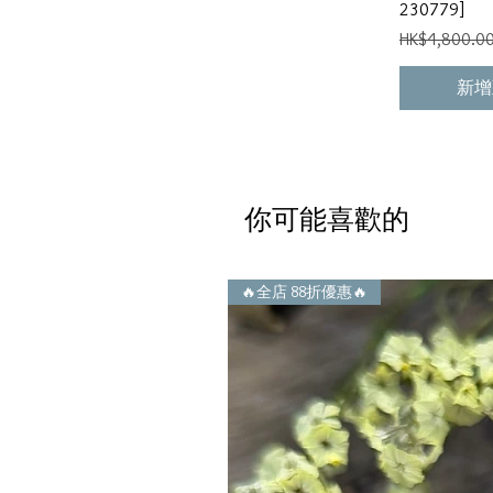
230779]
一般價格
HK$4,800.0
新增
你可能喜歡的
🔥全店 88折優惠🔥