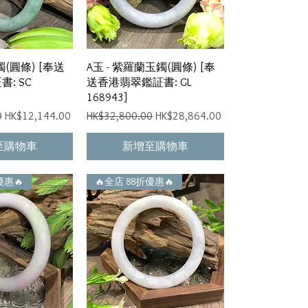
速瀏覽
快速瀏覽
鐲(圓條) [奉送
A玉 - 紫羅蘭玉鐲(圓條) [奉
: SC
送香港翡翠鑑証書: GL
168943]
促銷價格
一般價格
促銷價格
0
HK$12,144.00
HK$32,800.00
HK$28,864.00
至購物車
新增至購物車
優惠🔥
🔥全店 88折優惠🔥