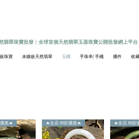
天然翡翠珠寶批發
〡
全球首個
天然
翡翠玉器珠寶公開批發網上平台
嵌珠寶
未鑲嵌天然翡翠
玉鐲
手珠串/ 手繩
擺件
收藏級
折優惠🔥
🔥全店 88折優惠🔥
🔥全店 88折