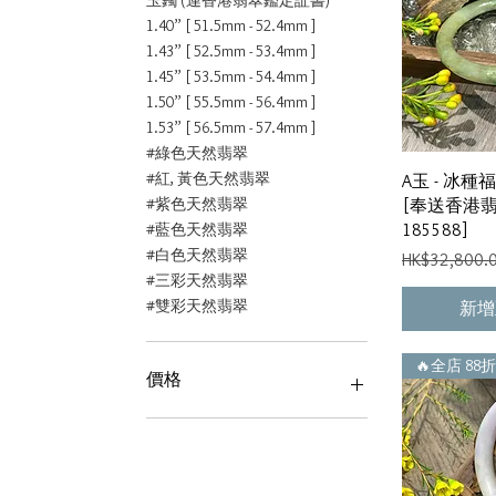
玉鐲 (連香港翡翠鑑定証書)
1.40” [ 51.5mm - 52.4mm ]
1.43” [ 52.5mm - 53.4mm ]
1.45” [ 53.5mm - 54.4mm ]
1.50” [ 55.5mm - 56.4mm ]
1.53” [ 56.5mm - 57.4mm ]
#綠色天然翡翠
#紅, 黃色天然翡翠
A玉 - 冰種
#紫色天然翡翠
[奉送香港翡
185588]
#藍色天然翡翠
#白色天然翡翠
一般價格
HK$32,800.
#三彩天然翡翠
#雙彩天然翡翠
新增
🔥全店 88
價格
HK$4,224
HK$33,440