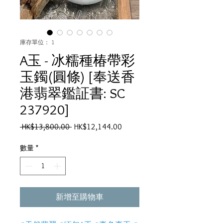
庫存單位： 1
A玉 - 冰糯種椿帶彩
玉鐲(圓條) [奉送香
港翡翠鑑証書: SC
237920]
一
促
 HK$13,800.00 
HK$12,144.00
般
銷
價
價
數量
*
格
格
新增至購物車