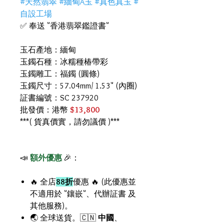
#天然翡翠 #緬甸A玉 #真色真玉 #
自設工場
✅ 奉送 "香港翡翠鑑證書"
玉石產地：緬甸
玉鐲石種：冰糯種椿帶彩
玉鐲雕工：福鐲 (圓條)
玉鐲尺寸：57.04mm/ 1.53" (內圈)
証書編號：SC 237920
批發價：港幣
$13,800
***( 貨真價實，請勿議價 )***
📣
額外優惠
🎉：
🔥 全店
88折
優惠 🔥 (此優惠並
不適用於 "鑲嵌"、代辦証書 及
其他服務)。
🌏 全球送貨。🇨🇳
中國
、