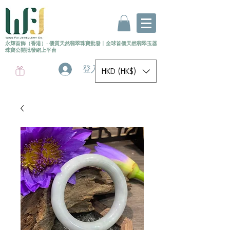
永輝首飾（香港）- 優質天然翡翠珠寶批發
〡
全球首個
天然
翡翠玉器
珠寶公開批發網上平台
登入
HKD (HK$)