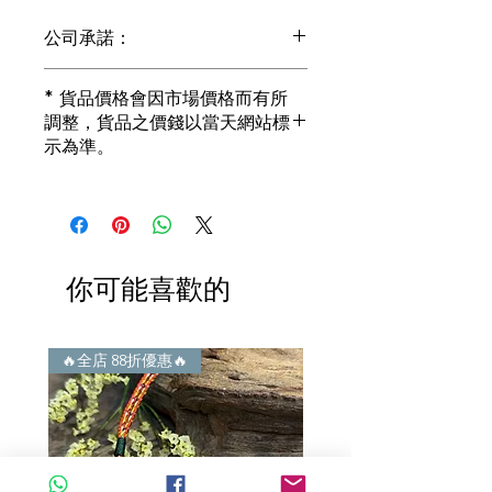
公司承諾：
1) 全部珠寶都是正貨丶真品。冇加膠！
* 貨品價格會因市場價格而有所
冇加色！冇化妝！
調整，貨品之價錢以當天網站標
i) 所有已鑲玉器珠寶丶玉鐲丶擺件皆 奉
示為準。
送 [香港翡翠鑑証書]
2) 全部已鑲珠寶都係100%真金丶100%
真鑽。
i) 成色足。冇鍍金！冇包金！冇假金！
3) 顧客所花費一分一毫全部都是珠寶本
身應有價值。
你可能喜歡的
i) 無佣金！無租金！無買手費！真真正
正行內批發價。
4) 世襲經營，經驗豐富。不是學院派，
謝絕紙上談兵。
🔥全店 88折優惠🔥
🔥全店 88折優惠🔥