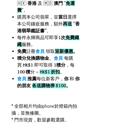
🇭🇰
香港
及 🇲🇴
澳門
"
免運
費
"。
購買本公司翡翠，並
當日
選擇
本公司鑲嵌服務，額外
再送
”
香
港翡翠鑑証書
”。
每件永輝商品可即享
1次
免費織
繩
服務。
免費
註冊
會員
領取
迎新優惠
。
積分兌換購物金
。
會員
每購
買
HK$1
即可取得
1積分
，每
100 積
分 =
HK$1 折扣
。
會員
推薦
每位新客戶，
你
和
你
的朋友
各送購物券 $100
。
* 全部相片均由iphone於燈箱內拍
攝，並無修圖。
* 門市現貨，歡迎參觀選購。